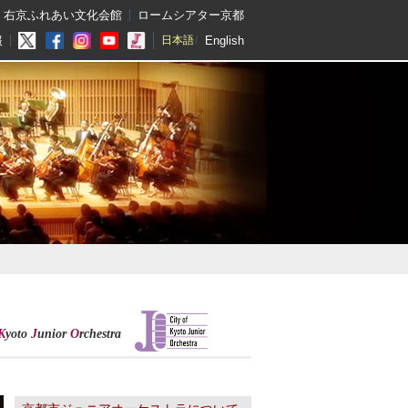
右京ふれあい文化会館
ロームシアター京都
English
報
日本語
K
yoto
J
unior
O
rchestra