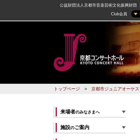
公益財団法人京都市音楽芸術文化振興財団
Club会員
トップページ
>
京都市ジュニアオーケス
来場者
のみなさまへ
施設
ご案内
の