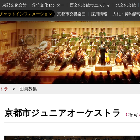
東部文化会館
呉竹文化センター
西文化会館ウエスティ
北文化会館
チケットインフォメーション
京都市交響楽団
採用情報
入札・契約情
トラ
>
団員募集
京都市ジュニアオーケストラ
C
ity of