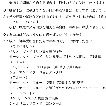
会場まで問題なく通える場合は、府外の方でも受験いただけます
Q
練習予定日に参加できない日がある場合は、どうすればよいでし
A
学校行事や試験などの理由でやむを得ず欠席される場合は、1週
ことにしております。
なお、既定の欠席回数を超える場合は、演奏会に出演できなくな
Q
自由曲はどのような曲を選べばよいでしょうか？
A
以下、近年受験された方の演奏例です。
ご参考ください。
（ヴァイオリン）
ベリオ：ヴァイオリン協奏曲 第9番
モーツァルト：ヴァイオリン協奏曲 第3番 ト長調より第1楽章
（チェロ）
ゴルターマン： チェロ協奏曲 第5番より第1楽章
シューマン：アダージョとアレグロ
（フルート）
モーツァルト：フルート協奏曲 第2番より第1楽章
シャミナード：フルートと管弦楽のためのコンチェルティーノ 作品
（トランペット）
サン=サーンス：幻想曲 変ホ長調
シャルリエ：ソロ・ド・コンクール