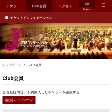
En
≡
チケット
Club会員
アクセス
Tickets
チケットインフォメーション
トップページ
>
Club会員
Club会員
会員登録内容／予約購入したチケットを確認する
会員マイページ