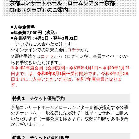
京都コンサートホール・ロームシアター京都
Club（クラブ）のご案内
■入会金無料
■年会費2,000円（税込）
■会員期間：4月1日～翌年3月31日
―いつでもご入会いただけます―
※オンラインでの新規入会は
コチラ
から
※継続手続きは
コチラ
から（ログイン後、会員マイページか
らお手続きいただけます）
※令和8年度会員（会員期間：令和8年4月1日〜令和9年3月31
日まで）は、
令和8年3月1日〜
受付開始です。令和8年2月28
日までにご入会いただいた方は、令和7年度会員となりま
す。
特典１ チケット優先予約
京都コンサートホール／ロームシアター京都が指定する公演
のチケットを、一般発売に先がけて一足早くご予約・ご購入
いただけます（一部公演を除きます。枚数に制限がある場合
がございます）。
特典２ チケットの割引販売