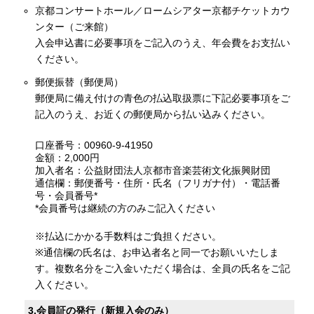
京都コンサートホール／ロームシアター京都チケットカウ
ンター（ご来館）
入会申込書に必要事項をご記入のうえ、年会費をお支払い
ください。
郵便振替（郵便局）
郵便局に備え付けの青色の払込取扱票に下記必要事項をご
記入のうえ、お近くの郵便局から払い込みください。
口座番号：00960-9-41950
金額：2,000円
加入者名：公益財団法人京都市音楽芸術文化振興財団
通信欄：郵便番号・住所・氏名（フリガナ付）・電話番
号・会員番号*
*会員番号は継続の方のみご記入ください
※払込にかかる手数料はご負担ください。
※通信欄の氏名は、お申込者名と同一でお願いいたしま
す。複数名分をご入金いただく場合は、全員の氏名をご記
入ください。
3.会員証の発行（新規入会のみ）