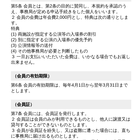
第5条 会員とは、第2条の目的に賛同し、本規約を承認のう
え、事務局が定める申込手続きをした個人をいいます。
２ 会員の会費は年会費2,000円とし、特典は次の通りとしま
す。
特典
(1) 両施設が指定する公演等の入場券の割引
(2) 別に指定する公演の入場券の優先予約
(3) 公演情報等の送付
(4) その他事務局が必要と判断したもの
３ 一旦お支払いいただいた会費は、いかなる場合でもお返し
出来ません。
（会員の有効期限）
第6条 会員の有効期限は、毎年4月1日から翌年3月31日まで
とします。
（会員証）
第7条 会員には、会員証を発行します。
２ 会員証は会員のみが利用できるものとし、他人に譲渡又は
貸与することができないものとします。
３ 会員が会員証を紛失し、又は盗難に遭った場合には、直ち
に事務局に届け出るものとします。