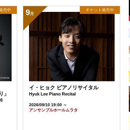
ール 空き状況
発売中
チケット発売中
ラシック倶楽部2026「ヤノシュカの『四季』」（10/3）
9
月
祭」第30回記念特設ページ公開
お知らせ（応募期間：7/7~7/20）
ル ホール利用助成制度の適用範囲が拡大しました
らせ
ャレンジ体験」で体験学習をしていただきました
 第4期登録アーティストに関するお知らせ（Join us（ジ
キョウト・ミュージック・アウトリーチ～）
ット予定枚数終了】ロンドン交響楽団2026（9/26）
口成彦 スペシャル・トークイベント（7/1）
ャレンジ体験」で体験学習をしていただきました
イ・ヒョク ピアノリサイタル
より」
Hyuk Lee Piano Recital
26
2026/09/10 19:00 ～
アンサンブルホールムラタ