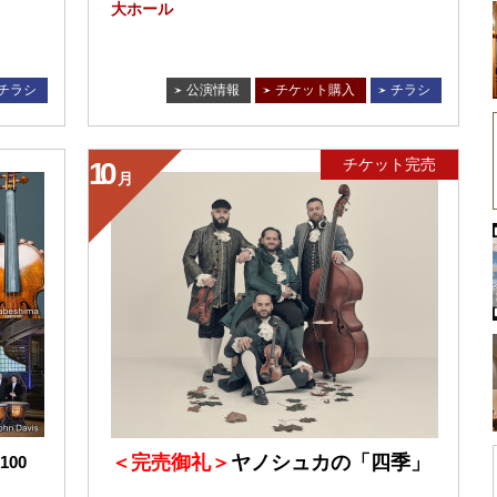
大ホール
チラシ
公演情報
チケット購入
チラシ
チケット完売
10
月
＜完売御礼＞
ヤノシュカの「四季」
00