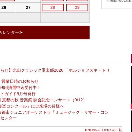
※関係者のみ
26
27
28
29
カレンダー
らせ】北山クラシック倶楽部2026 「ホルショフスキ・トリ
 営業日時のお知らせ
ール利用抽選申込受付中！
トガイド9月号発行
 京都の秋 音楽祭 開会記念コンサート（9/12）
吹奏楽コンクール」にご来場の皆様へ
0 京都市ジュニアオーケストラ「ミュージック・サマー・コン
化センター
らせ
5～夏メニューが登場！
NEWS＆TOPICSの一覧