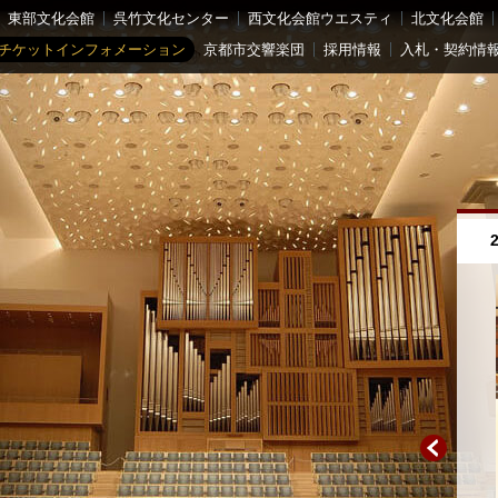
東部文化会館
呉竹文化センター
西文化会館ウエスティ
北文化会館
チケットインフォメーション
京都市交響楽団
採用情報
入札・契約情
員継続・新規入会 受付中！
2028年2月度ホール利用抽選申