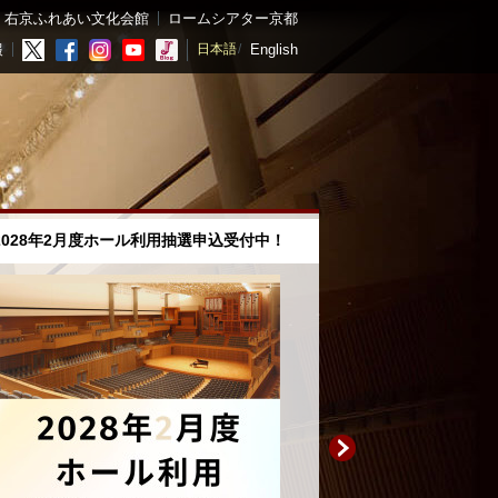
右京ふれあい文化会館
ロームシアター京都
English
報
日本語
込受付中！
「京都の秋 音楽祭」が今年で30回目を迎えます！