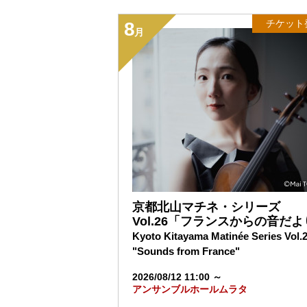
2026.07.20
利用案内
京都コンサートホ
2026.07.15
チケット
チケット
8
【完売御礼】北山ク
月
2026.07.09
公演情報
★「京都の秋 音楽
2026.07.07
その他
SNSキャンペーンの
2026.07.01
その他
京都コンサートホー
2026.06.29
利用案内
7月の休館日のお知
2026.06.07
その他
「生き方探求・チ
2026.05.25
その他
京都コンサートホール
ョイ・ナス）！～
2026.05.23
チケット
【ホール取扱分チケ
2026.05.22
公演情報
【申込期間延長】川
2026.05.21
その他
「生き方探求・チ
京都北山マチネ・シリーズ
Vol.26「フランスからの音だ
Kyoto Kitayama Matinée Series Vol.
"Sounds from France"
2026/08/12 11:00 ～
アンサンブルホールムラタ