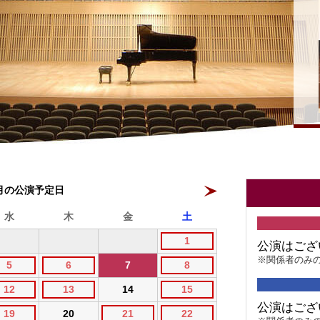
8月の公演予定日
水
木
金
土
1
公演はござ
※関係者のみ
5
6
7
8
12
13
14
15
公演はござ
19
20
21
22