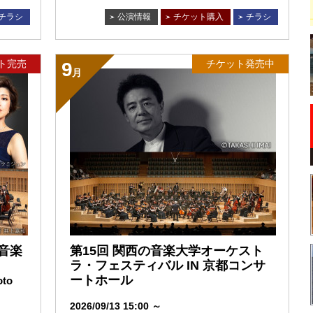
チラシ
公演情報
チケット購入
チラシ
ト完売
チケット発売中
9
月
 音楽
第15回 関西の音楽大学オーケスト
ラ・フェスティバル IN 京都コンサ
ートホール
oto
2026/09/13 15:00 ～