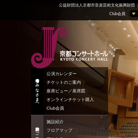
公益財団法人京都市音楽芸術文化振興財団
Club会員
Club会
公演カレンダー
来場者のみなさまへ
チケットのご案内
座席ビュー／座席図
オンラインチケット
購入
Club会員
施設紹介
施設のご案内
フロアマップ