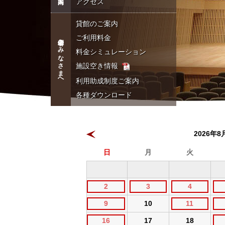
アクセス
貸館のご案内
ご利用料金
主催者のみなさまへ
料金シミュレーション
施設空き情報
利用助成制度
ご案内
各種ダウンロード
2026年
日
月
火
2
3
4
9
10
11
16
17
18