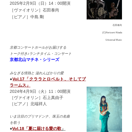
2025年2月9日（日）14：00開演
［ヴァイオリン］石田泰尚
［ピアノ］中島 剛
石田泰尚
(C)Norizumi Kitada
Universal Music
京都コンサートホールがお届けする
トーク付き♪ランチタイム・コンサート
京都北山マチネ・シリーズ
みなぎる情熱と 溢れんばかりの愛
●
Vol.17「クララとロベルト、そしてブ
ラームス
」
2024年4月9日（火）11：00開演
［ヴァイオリン］石上真由子
［ピアノ］北端祥人
いま注目のプリマドンナ、珠玉の名曲
を歌う
●
Vol.18「夏に届ける愛の歌
」