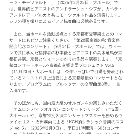
ーツ・モーツァルト！」（2025年3月23日・大ホール）で
は、世界的ピアニストのアンドラーシュ・シフが、カペラ・
アンドレア・バルカと共にモーツァルト作品を演奏します。
シフの弾き振りによるピアノ協奏曲は必聴必見です。
また、当ホールを活動拠点とする京都市交響楽団とのコン
サートにもぜひご注目ください。「第28回京都の秋 音楽祭
開会記念コンサート」（9月14日・大ホール）では、ウィー
ンで共に学んだ指揮者の杉本優とピアニストの高木竜馬が京
都初共演。京響とウィーンゆかりの作品を演奏します。「京
都コンサートホール×京都市交響楽団プロジェクト Vol.5」
（11月23日・大ホール）は、今年いっぱいで引退を発表され
ているマエストロ井上道義による京都最後のコンサートとな
ります。プログラムは、ブルックナーの交響曲第8番。一曲
入魂です。
そのほかにも、国内最大級のオルガンをお楽しみいただく
「オムロン パイプオルガン コンサートシリーズ」（全2回・
大ホール）や、京響特別客演コンサートマスターを務めるヴ
ァイオリスト 石田泰尚による「KCH的クラシック音楽のスス
メ Vol.5」（2025年2月9日）、平日11時開演・60分コンサー