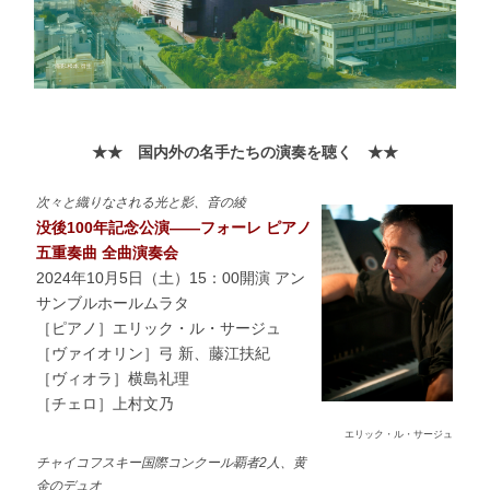
★★ 国内外の名手たちの演奏を聴く ★★
次々と織りなされる光と影、音の綾
没後100年記念公演――フォーレ ピアノ
五重奏曲 全曲演奏会
2024年10月5日（土）15：00開演 アン
サンブルホールムラタ
［ピアノ］エリック・ル・サージュ
［ヴァイオリン］弓 新、藤江扶紀
［ヴィオラ］横島礼理
［チェロ］上村文乃
エリック・ル・サージュ
チャイコフスキー国際コンクール覇者2人、黄
金のデュオ