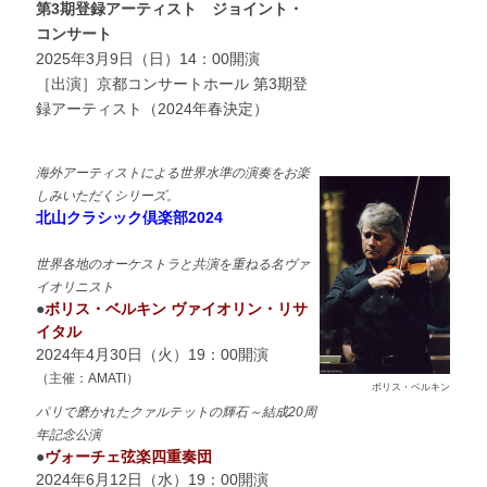
第3期登録アーティスト ジョイント・
コンサート
2025年3月9日（日）14：00開演
［出演］京都コンサートホール 第3期登
録アーティスト（2024年春決定）
海外アーティストによる世界水準の演奏をお楽
しみいただくシリーズ。
北山クラシック倶楽部2024
世界各地のオーケストラと共演を重ねる名ヴァ
イオリニスト
●
ボリス・ベルキン ヴァイオリン・リサ
イタル
2024年4月30日（火）19：00開演
（主催：AMATI
）
ボリス・ベルキン
パリで磨かれたクァルテットの輝石～結成20周
年記念公演
●
ヴォーチェ弦楽四重奏団
2024年6月12日（水）19：00開演