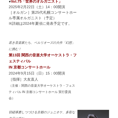
●
Vol.75「世界のオルガニスト」
2025年2月22日（土）14：00開演
［オルガン］第25代札幌コンサートホー
ル専属オルガニスト（予定）
※詳細は2024年夏頃に発表予定です。
若き音楽家たち、ベルリオーズの大作「幻想」
に挑む！
第13
回 関西の音楽大学オーケストラ・フ
ェスティバル
IN 京都コンサートホール
2024年9月15日（日）15：00開演
［指揮］大友直人
（主催：関西の音楽大学オーケストラ・フェス
ティバル IN 京都コンサートホール 実行委員
会）
切磋琢磨しつづける京都のジュニオケ、多彩な