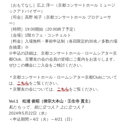
［おもてなし］広上 淳一（京都コンサートホール ミュージ
ックアドバイザー）
［司会］高野 裕子（京都コンサートホール プロデューサ
ー）
［時間］19:00開始（20:00終了予定）
［会場］1階カフェ・コンチェルト
［料金］入場無料・事前申込制（各回限定約30名／多数の場
合抽選）※
※申込の詳細は、京都コンサートホール・ロームシアター京
都Club、京響友の会の会員の皆様にご案内をお送りします。
ぜひこの機会にご入会をご検討ください。
＊京都コンサートホール・ロームシアター京都Clubについて
は、
こちら
をご覧ください。
＊京響友の会については、
こちら
をご覧ください。
Vol.1
松浦 俊昭（律宗大本山・壬生寺 貫主）
私たちって、前に立つ人？ 上に立つ人？
2024年5月22日（水）
＜申込期間＞4/2（火）～4/21（日）