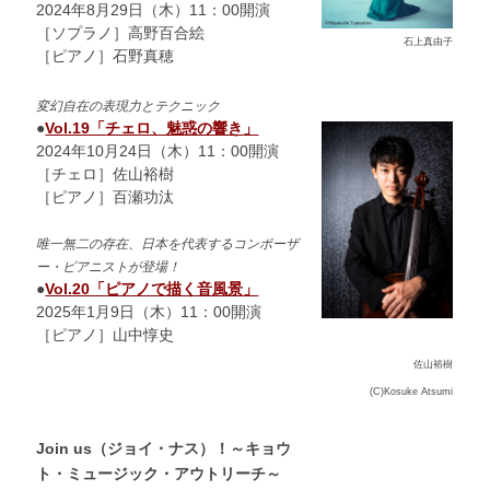
2024年8月29日（木）11：00開演
［ソプラノ］高野百合絵
石上真由子
［ピアノ］石野真穂
変幻自在の表現力とテクニック
●
Vol.19「
チェロ、魅惑の響き
」
2024年10月24日（木）11：00開演
［チェロ］佐山裕樹
［ピアノ］百瀬功汰
唯一無二の存在、日本を代表するコンポーザ
ー・ピアニストが登場！
●
Vol.20「
ピアノで描く音風景
」
2025年1月9日（木）11：00開演
［ピアノ］山中
惇
史
佐山裕樹
(C)Kosuke Atsumi
Join us（ジョイ・ナス）！～キョウ
ト・ミュージック・アウトリーチ～