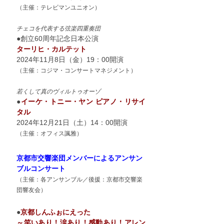
（主催：テレビマンユニオン
）
チェコを代表する弦楽四重奏団
●創立60周年記念日本公演
ターリヒ・カルテット
2024年11月8日（金）19：00開演
（主催：コジマ・コンサートマネジメント
）
若くして真のヴィルトゥオーゾ
●
イーケ・トニー・ヤン ピアノ・リサイ
タル
2024年12月21日（土）14：00開演
（主催：オフィス諷雅
）
京都市交響楽団メンバーによるアンサン
ブルコンサート
（主催：各アンサンブル／後援：京都市交響楽
団響友会）
●
京都しんふぉにえった
～笑いあり！涙あり！感動あり！アレン