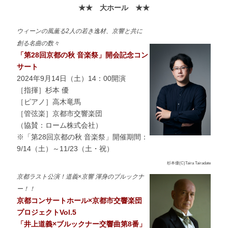
★★ 大ホール ★★
ウィーンの風薫る2人の若き逸材、京響と共に
創る名曲の数々
「第28回京都の秋 音楽祭」開会記念コン
サート
2024年9月14日（土）14：00開演
［指揮］杉本 優
［ピアノ］高木竜馬
［管弦楽］京都市交響楽団
（協賛：ローム株式会社）
※「第28回京都の秋 音楽祭」開催期間：
9/14（土）～11/23（土・祝）
杉本優(C)Taira Tairadate
京都ラスト公演！道義×京響 渾身のブルックナ
ー！！
京都コンサートホール×京都市交響楽団
プロジェクトVol.5
「井上道義×ブルックナー交響曲第8番」