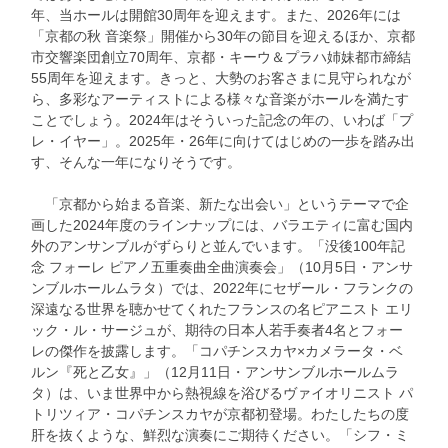
年、当ホールは開館30周年を迎えます。また、2026年には
「京都の秋 音楽祭」開催から30年の節目を迎えるほか、京都
市交響楽団創立70周年、京都・キーウ＆プラハ姉妹都市締結
55周年を迎えます。きっと、大勢のお客さまに見守られなが
ら、多彩なアーティストによる様々な音楽がホールを満たす
ことでしょう。2024年はそういった記念の年の、いわば「プ
レ・イヤー」。2025年・26年に向けてはじめの一歩を踏み出
す、そんな一年になりそうです。
「京都から始まる音楽、新たな出会い」というテーマで企
画した2024年度のラインナップには、バラエティに富む国内
外のアンサンブルがずらりと並んでいます。「没後100年記
念 フォーレ ピアノ五重奏曲全曲演奏会」（10月5日・アンサ
ンブルホールムラタ）では、2022年にセザール・フランクの
深遠なる世界を聴かせてくれたフランスの名ピアニスト エリ
ック・ル・サージュが、期待の日本人若手奏者4名とフォー
レの傑作を披露します。「コパチンスカヤ×カメラータ・ベ
ルン『死と乙女』」（12月11日・アンサンブルホールムラ
タ）は、いま世界中から熱視線を浴びるヴァイオリニスト パ
トリツィア・コパチンスカヤが京都初登場。わたしたちの度
肝を抜くような、鮮烈な演奏にご期待ください。「シフ・ミ