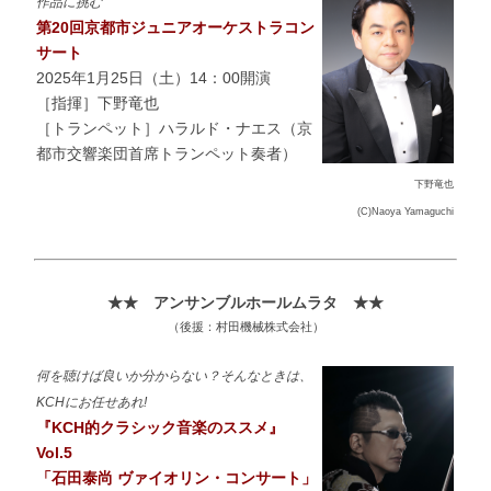
作品に挑む
第20回京都市ジュニアオーケストラコン
サート
2025年1月25日（土）14：00開演
［指揮］下野竜也
［トランペット］ハラルド・ナエス（京
都市交響楽団首席トランペット奏者）
下野竜也
(C)Naoya Yamaguchi
★★ アンサンブルホールムラタ
★★
（後援：村田機械株式会社）
何を聴けば良いか分からない？そんなときは、
KCHにお任せあれ!
『KCH的クラシック音楽のススメ』
Vol.5
「石田泰尚 ヴァイオリン・コンサート」