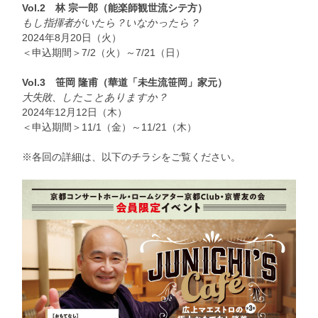
Vol.2
林 宗一郎（能楽師観世流シテ方）
もし指揮者がいたら？いなかったら？
2024年8月20日（火）
＜申込期間＞7/2（火）～7/21（日）
Vol.3
笹岡 隆甫（華道「未生流笹岡」家元）
大失敗、したことありますか？
2024年12月12日（木）
＜申込期間＞11/1（金）～11/21（木）
※各回の詳細は、以下のチラシをご覧ください。