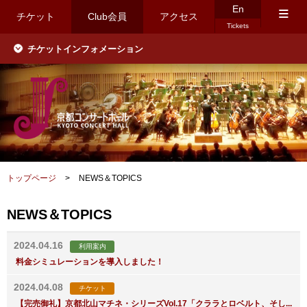
En
≡
チケット
Club会員
アクセス
Tickets
チケットインフォメーション
トップページ
>
NEWS＆TOPICS
NEWS＆TOPICS
2024.04.16
利用案内
料金シミュレーションを導入しました！
2024.04.08
チケット
【完売御礼】京都北山マチネ・シリーズVol.17「クララとロベルト、そし...