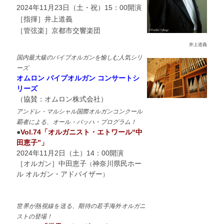
2024年11月23日（土・祝）15：00開演
［指揮］井上道義
［管弦楽］京都市交響楽団
井上道義
国内最大級のパイプオルガンを愉しむ人気シリ
ーズ
オムロン パイプオルガン コンサートシ
リーズ
（協賛：オムロン株式会社）
アンドレ・マルシャル国際オルガンコンクール
覇者による、オール・バッハ・プログラム！
●
Vol.74「オルガニスト・エトワール“中
田恵子”」
2024年11月2日（土）14：00開演
［オルガン］中田恵子
神奈川県民ホー
（
ル オルガン・アドバイザー
）
世界が熱視線を送る、期待の若手海外オルガニ
ストの登場！