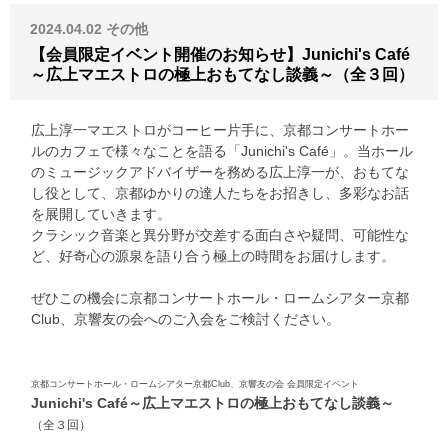
2024.04.02
その他
【会員限定イベント開催のお知らせ】Junichi's Café
～広上マエストロの極上おもてなし談義～（全３回）
広上淳一マエストロがコーヒー片手に、京都コンサートホー
ルのカフェで様々なことを語る「Junichi's Café」。当ホール
のミュージックアドバイザーを務める広上淳一が、おもてな
し役として、京都ゆかりの達人たちをお招きし、多彩なお話
を展開していきます。
クラシック音楽と異分野が交差する面白さや疑問、可能性な
ど、好奇心の源泉を語り合う極上の時間をお届けします。
ぜひこの機会に京都コンサートホール・ロームシアター京都
Club、京響友の会へのご入会をご検討ください。
京都コンサートホール・ロームシアター京都Club、京響友の会 会員限定イベント
Junichi's Café
～広上マエストロの極上おもてなし談義～
（全３回）