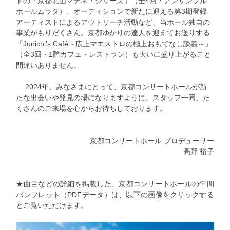
トの「京都北山マチネ・シリーズ」（全4回・アンサンブル
ホールムラタ）、オーディションで新たに迎える第3期登録
アーティストによるアウトリーチ活動など、当ホール独自の
事業がもりだくさん。京都ゆかりの達人を迎えてお送りする
「Junichi’s Café～広上マエストロの極上おもてなし談義～」
（全3回・1階カフェ・レストラン）も大いに盛り上がること
間違いありません。
2024年、みなさまにとって、京都コンサートホールが新
たな出会いや発見の場になりますように。スタッフ一同、た
くさんのご来場を心からお待ちしております。
京都コンサートホール プロデューサー
高野 裕子
★曲目などの詳細を掲載した、京都コンサートホールの年間
パンフレット（PDFデータ）は、以下の画像をクリックする
とご覧いただけます。