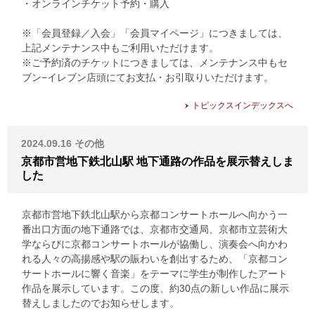
・オンラインチケット予約・購入
※「会員登録／入会」「会員マイページ」につきましては、
上記メンテナンス中もご利用いただけます。
※ご予約済のチケットにつきましては、メンテナンス中もセ
ブン−イレブン店頭にてお支払・お引取りいただけます。
トピックスインデックスへ
2024.09.16
その他
京都市営地下鉄北山駅 地下通路の作品を展示替えしま
した
京都市営地下鉄北山駅から京都コンサートホールへ向かう一
番出口方面の地下通路では、京都市交通局、京都市立芸術大
学ならびに京都コンサートホールが協働し、演奏会へ向かわ
れる人々の高揚感や駅の賑わいを創出するため、「京都コン
サートホールに響く音楽」をテーマに学生が制作したアート
作品を展示しています。この度、約30点の新しい作品に展示
替えしましたのでお知らせします。