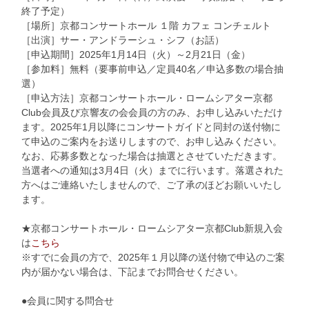
終了予定）
［場所］京都コンサートホール １階 カフェ コンチェルト
［出演］サー・アンドラーシュ・シフ（お話）
［申込期間］2025年1月14日（火）～2月21日（金）
［参加料］無料（要事前申込／定員40名／申込多数の場合抽
選）
［申込方法］京都コンサートホール・ロームシアター京都
Club会員及び京響友の会会員の方のみ、お申し込みいただけ
ます。2025年1月以降にコンサートガイドと同封の送付物に
て申込のご案内をお送りしますので、お申し込みください。
なお、応募多数となった場合は抽選とさせていただきます。
当選者への通知は3月4日（火）までに行います。落選された
方へはご連絡いたしませんので、ご了承のほどお願いいたし
ます。
★京都コンサートホール・ロームシアター京都Club新規入会
は
こちら
※すでに会員の方で、2025年１月以降の送付物で申込のご案
内が届かない場合は、下記までお問合せください。
●会員に関する問合せ