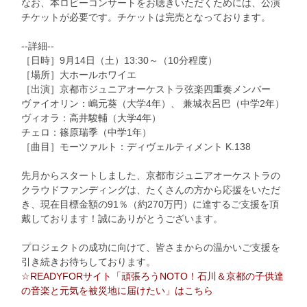
なお、本ロビーコンサートをお聴きいただくためには、公演
チケットが必要です。チケットは完売となっております。
--詳細--
［日時］9月14日（土）13:30～（10分程度）
［場所］大ホールホワイエ
［出演］京都市ジュニアオーケストラ弦楽四重奏メンバー
ヴァイオリン：嶋元葵（大学4年）、 兼城衣呂巴（中学2年）
ヴィオラ：高井駿輔（大学4年）
チェロ：篠原瑞季（中学1年）
［曲目］モーツァルト：ディヴェルティメント K.138
先月からスタートしました、京都市ジュニアオーケストラの
クラウドファンディングは、たくさんの方から応援をいただ
き、現在目標金額の91％（約270万円）に達するご支援を頂
戴しております！誠にありがとうございます。
プロジェクトの成功に向けて、皆さまからの温かいご支援を
引き続きお待ちしております。
☆READYFORサイト「頑張ろうNOTO！石川＆京都の子供達
の音楽と元気を被災地に届けたい」はこちら