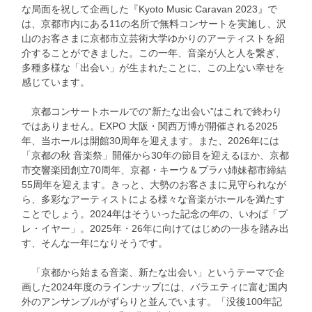
な局面を祝して企画した『Kyoto Music Caravan 2023』で
は、京都市内にある11の名所で無料コンサートを実施し、沢
山のお客さまに京都市立芸術大学ゆかりのアーティストを紹
介することができました。この一年、音楽が人と人を繋ぎ、
多種多様な「出会い」が生まれたことに、この上ない幸せを
感じています。
京都コンサートホールでの“新たな出会い”はこれで終わり
ではありません。EXPO 大阪・関西万博が開催される2025
年、当ホールは開館30周年を迎えます。また、2026年には
「京都の秋 音楽祭」開催から30年の節目を迎えるほか、京都
市交響楽団創立70周年、京都・キーウ＆プラハ姉妹都市締結
55周年を迎えます。きっと、大勢のお客さまに見守られなが
ら、多彩なアーティストによる様々な音楽がホールを満たす
ことでしょう。2024年はそういった記念の年の、いわば「プ
レ・イヤー」。2025年・26年に向けてはじめの一歩を踏み出
す、そんな一年になりそうです。
「京都から始まる音楽、新たな出会い」というテーマで企
画した2024年度のラインナップには、バラエティに富む国内
外のアンサンブルがずらりと並んでいます。「没後100年記