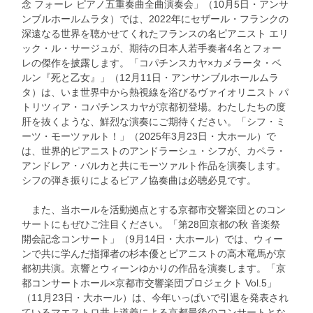
念 フォーレ ピアノ五重奏曲全曲演奏会」（10月5日・アンサ
ンブルホールムラタ）では、2022年にセザール・フランクの
深遠なる世界を聴かせてくれたフランスの名ピアニスト エリ
ック・ル・サージュが、期待の日本人若手奏者4名とフォー
レの傑作を披露します。「コパチンスカヤ×カメラータ・ベ
ルン『死と乙女』」（12月11日・アンサンブルホールムラ
タ）は、いま世界中から熱視線を浴びるヴァイオリニスト パ
トリツィア・コパチンスカヤが京都初登場。わたしたちの度
肝を抜くような、鮮烈な演奏にご期待ください。「シフ・ミ
ーツ・モーツァルト！」（2025年3月23日・大ホール）で
は、世界的ピアニストのアンドラーシュ・シフが、カペラ・
アンドレア・バルカと共にモーツァルト作品を演奏します。
シフの弾き振りによるピアノ協奏曲は必聴必見です。
また、当ホールを活動拠点とする京都市交響楽団とのコン
サートにもぜひご注目ください。「第28回京都の秋 音楽祭
開会記念コンサート」（9月14日・大ホール）では、ウィー
ンで共に学んだ指揮者の杉本優とピアニストの高木竜馬が京
都初共演。京響とウィーンゆかりの作品を演奏します。「京
都コンサートホール×京都市交響楽団プロジェクト Vol.5」
（11月23日・大ホール）は、今年いっぱいで引退を発表され
ているマエストロ井上道義による京都最後のコンサートとな