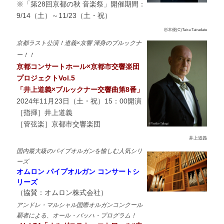
※「第28回京都の秋 音楽祭」開催期間：
9/14（土）～11/23（土・祝）
杉本優(C)Taira Tairadate
京都ラスト公演！道義×京響 渾身のブルックナ
ー！！
京都コンサートホール×京都市交響楽団
プロジェクトVol.5
「井上道義×ブルックナー交響曲第8番」
2024年11月23日（土・祝）15：00開演
［指揮］井上道義
［管弦楽］京都市交響楽団
井上道義
国内最大級のパイプオルガンを愉しむ人気シリ
ーズ
オムロン パイプオルガン コンサートシ
リーズ
（協賛：オムロン株式会社）
アンドレ・マルシャル国際オルガンコンクール
覇者による、オール・バッハ・プログラム！