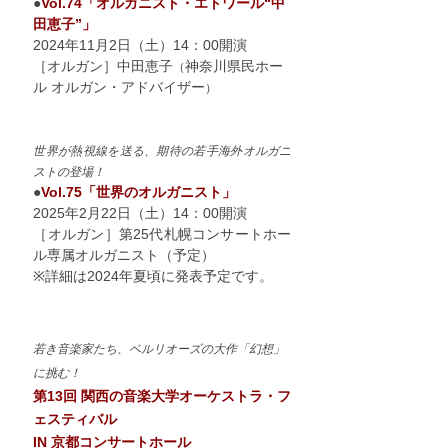
●
Vol.74「オルガニスト・エトワール“中
田恵子”」
2024年11月2日（土）14：00開演
［オルガン］中田恵子
神奈川県民ホー
（
ル オルガン・アドバイザー
）
世界が熱視線を送る、期待の若手海外オルガニ
ストの登場！
●
Vol.75「世界のオルガニスト」
2025年2月22日（土）14：00開演
［オルガン］第25代札幌コンサートホー
ル専属オルガニスト（予定）
※詳細は2024年夏頃に発表予定です。
若き音楽家たち、ベルリオーズの大作「幻想」
に挑む！
第13
回 関西の音楽大学オーケストラ・フ
ェスティバル
IN 京都コンサートホール