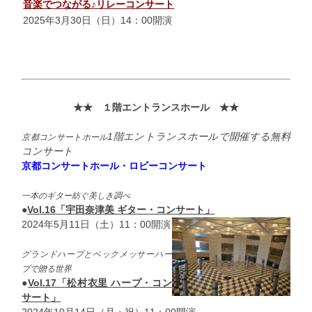
音楽でつながる♪リレーコンサート
2025年3月30日（日）14：00開演
★★ １階エントランスホール
★★
1階エントランスホールで開催する無料
京都
コンサートホール
コンサート
京都コンサートホール・ロビーコンサート
一本のギター紡ぐ美しき調べ
●
Vol.16「宇田奈津美 ギター・コンサート」
2024年5月11日（土）11：00開演
グランドハープとベックメッサーハー
プで贈る世界
●
Vol.17「松村衣里 ハープ・コン
サート」
2024年10月14日（月・祝）11：00開演