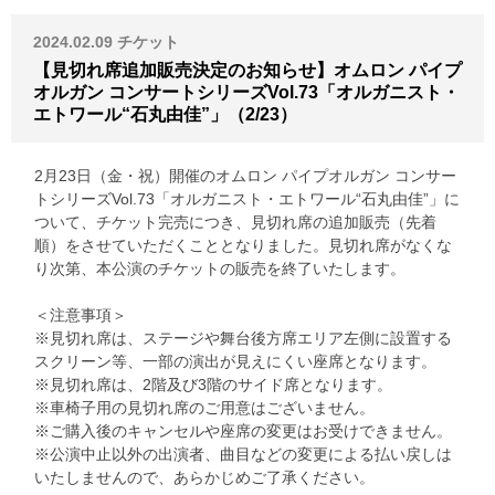
2024.02.09
チケット
【見切れ席追加販売決定のお知らせ】オムロン パイプ
オルガン コンサートシリーズVol.73「オルガニスト・
エトワール“石丸由佳”」（2/23）
2月23日（金・祝）開催のオムロン パイプオルガン コンサー
トシリーズVol.73「オルガニスト・エトワール“石丸由佳”」に
ついて、チケット完売につき、見切れ席の追加販売（先着
順）をさせていただくこととなりました。見切れ席がなくな
り次第、本公演のチケットの販売を終了いたします。
＜注意事項＞
※見切れ席は、ステージや舞台後方席エリア左側に設置する
スクリーン等、一部の演出が見えにくい座席となります。
※見切れ席は、2階及び3階のサイド席となります。
※車椅子用の見切れ席のご用意はございません。
※ご購入後のキャンセルや座席の変更はお受けできません。
※公演中止以外の出演者、曲目などの変更による払い戻しは
いたしませんので、あらかじめご了承ください。