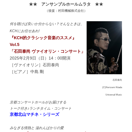
★★ アンサンブルホールムラタ
★★
（後援：村田機械株式会社）
何を聴けば良いか分からない？そんなときは、
KCHにお任せあれ!
『KCH的クラシック音楽のススメ』
Vol.5
「石田泰尚 ヴァイオリン・コンサート」
2025年2月9日（日）14：00開演
［ヴァイオリン］石田泰尚
［ピアノ］中島 剛
石田泰尚
(C)Norizumi Kitada
Universal Music
京都コンサートホールがお届けする
トーク付き♪ランチタイム・コンサート
京都北山マチネ・シリーズ
みなぎる情熱と 溢れんばかりの愛