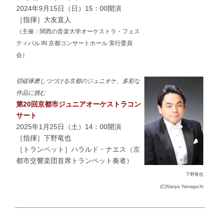
2024年9月15日（日）15：00開演
［指揮］大友直人
（主催：関西の音楽大学オーケストラ・フェス
ティバル IN 京都コンサートホール 実行委員
会）
切磋琢磨しつづける京都のジュニオケ、多彩な
作品に挑む
第20回京都市ジュニアオーケストラコン
サート
2025年1月25日（土）14：00開演
［指揮］下野竜也
［トランペット］ハラルド・ナエス（京
都市交響楽団首席トランペット奏者）
下野竜也
(C)Naoya Yamaguchi