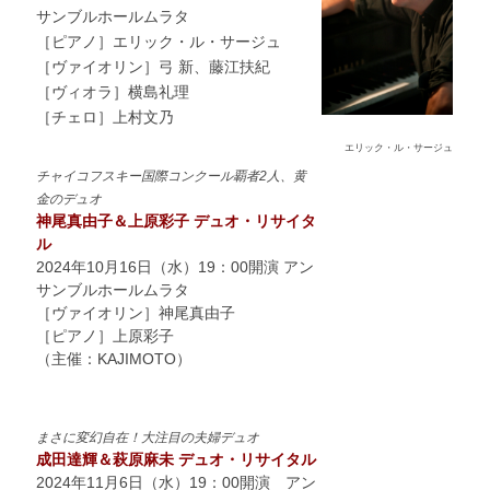
サンブルホールムラタ
［ピアノ］エリック・ル・サージュ
［ヴァイオリン］弓 新、藤江扶紀
［ヴィオラ］横島礼理
［チェロ］上村文乃
エリック・ル・サージュ
チャイコフスキー国際コンクール覇者2人、黄
金のデュオ
神尾真由子＆上原彩子 デュオ・リサイタ
ル
2024年10月16日（水）19：00開演 アン
サンブルホールムラタ
［ヴァイオリン］神尾真由子
［ピアノ］上原彩子
（主催：KAJIMOTO）
まさに変幻自在！大注目の夫婦デュオ
成田達輝＆萩原麻未 デュオ・リサイタル
2024年11月6日（水）19：00開演 アン