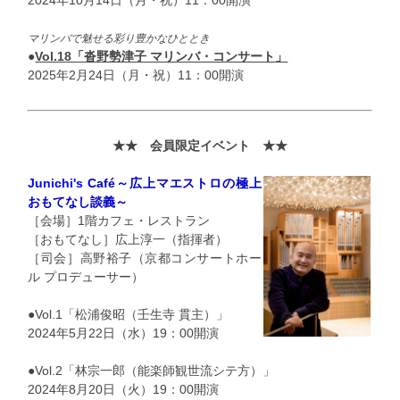
マリンバで魅せる彩り豊かなひととき
●
Vol.18「沓野勢津子 マリンバ・コンサート」
2025年2月24日（月・祝）11：00開演
★★ 会員限定イベント
★★
Junichi's
Café～
広上マエストロの極上
おもてなし談義～
［会場］1階カフェ・レストラン
［おもてなし］広上淳一（指揮者）
［司会］高野裕子（京都コンサートホー
ル プロデューサー）
●Vol.1「松浦俊昭（壬生寺 貫主）」
2024年5月22日（水）19：00開演
●Vol.2「林宗一郎（能楽師観世流シテ方）」
2024年8月20日（火）19：00開演