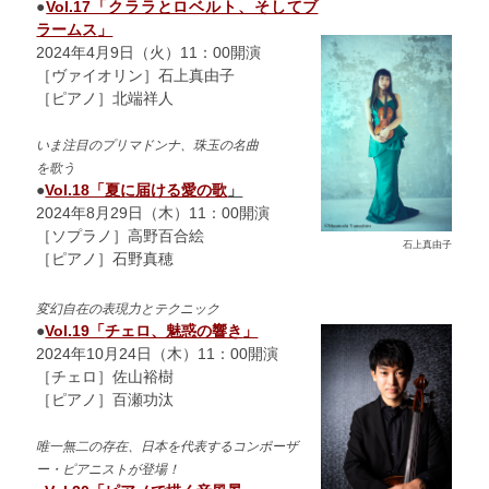
●
Vol.17「クララとロベルト、そしてブ
ラームス
」
2024年4月9日（火）11：00開演
［ヴァイオリン］石上真由子
［ピアノ］北端祥人
いま注目のプリマドンナ、珠玉の名曲
を歌う
●
Vol.18「夏に届ける愛の歌
」
2024年8月29日（木）11：00開演
［ソプラノ］高野百合絵
石上真由子
［ピアノ］石野真穂
変幻自在の表現力とテクニック
●
Vol.19「
チェロ、魅惑の響き
」
2024年10月24日（木）11：00開演
［チェロ］佐山裕樹
［ピアノ］百瀬功汰
唯一無二の存在、日本を代表するコンポーザ
ー・ピアニストが登場！