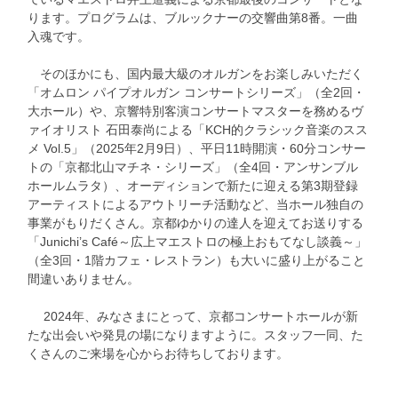
ります。プログラムは、ブルックナーの交響曲第8番。一曲
入魂です。
そのほかにも、国内最大級のオルガンをお楽しみいただく
「オムロン パイプオルガン コンサートシリーズ」（全2回・
大ホール）や、京響特別客演コンサートマスターを務めるヴ
ァイオリスト 石田泰尚による「KCH的クラシック音楽のスス
メ Vol.5」（2025年2月9日）、平日11時開演・60分コンサー
トの「京都北山マチネ・シリーズ」（全4回・アンサンブル
ホールムラタ）、オーディションで新たに迎える第3期登録
アーティストによるアウトリーチ活動など、当ホール独自の
事業がもりだくさん。京都ゆかりの達人を迎えてお送りする
「Junichi’s Café～広上マエストロの極上おもてなし談義～」
（全3回・1階カフェ・レストラン）も大いに盛り上がること
間違いありません。
2024年、みなさまにとって、京都コンサートホールが新
たな出会いや発見の場になりますように。スタッフ一同、た
くさんのご来場を心からお待ちしております。