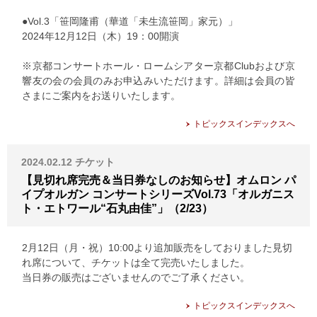
●Vol.3「笹岡隆甫（華道「未生流笹岡」家元）」
2024年12月12日（木）19：00開演
※京都コンサートホール・ロームシアター京都Clubおよび京
響友の会の会員
のみお申込みいただけます。詳細は会員の皆
さまにご案内をお送りいたします。
トピックスインデックスへ
2024.02.12
チケット
【見切れ席完売＆当日券なしのお知らせ】オムロン パ
イプオルガン コンサートシリーズVol.73「オルガニス
ト・エトワール“石丸由佳”」（2/23）
2月12日（月・祝）10:00より追加販売をしておりました見切
れ席について、チケットは全て完売いたしました。
当日券の販売はございませんのでご了承ください。
トピックスインデックスへ