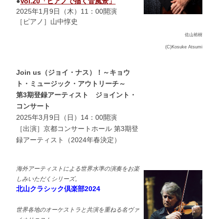
●
Vol.20「
ピアノで描く音風景
」
2025年1月9日（木）11：00開演
［ピアノ］山中
惇
史
佐山裕樹
(C)Kosuke Atsumi
Join us（ジョイ・ナス）！～キョウ
ト・ミュージック・アウトリーチ～
第3期登録アーティスト ジョイント・
コンサート
2025年3月9日（日）14：00開演
［出演］京都コンサートホール 第3期登
録アーティスト（2024年春決定）
海外アーティストによる世界水準の演奏をお楽
しみいただくシリーズ。
北山クラシック倶楽部2024
世界各地のオーケストラと共演を重ねる名ヴァ