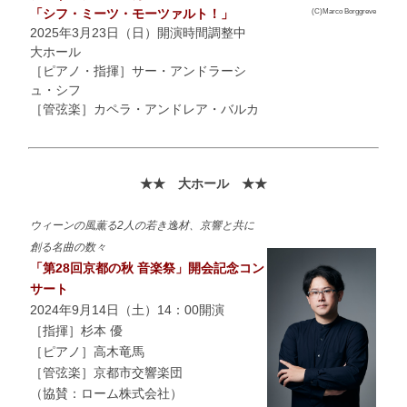
「シフ・ミーツ・モーツァルト！」
(C)Marco Borggreve
2025年3月23日（日）開演時間調整中
大ホール
［ピアノ・指揮］サー・アンドラーシ
ュ・シフ
［管弦楽］カペラ・アンドレア・バルカ
★★ 大ホール ★★
ウィーンの風薫る2人の若き逸材、京響と共に
創る名曲の数々
「第28回京都の秋 音楽祭」開会記念コン
サート
2024年9月14日（土）14：00開演
［指揮］杉本 優
［ピアノ］高木竜馬
［管弦楽］京都市交響楽団
（協賛：ローム株式会社）