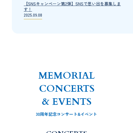
【SNSキャンペーン第2弾】SNSで思い出を募集しま
す！
2025.09.08
【刊行決定】"開館30周年記念"音楽エッセイ本「超
楽器」
2025.08.08
【グッズ】お散歩ポシェット完売しました。
2025.08.08
PHOTO GALLERYに写真を追加しました。
2025.07.30
MEMORIAL
【チケット情報】京都コンサートホール館内さんぽ
完売しました。
CONCERTS
2025.07.15
& EVENTS
【SNSキャンペーン第1弾】 Xで思い出を募集しま
す！
2025.07.15
30周年記念コンサート&イベント
PHOTO GALLERYを公開しました。
2025.07.15