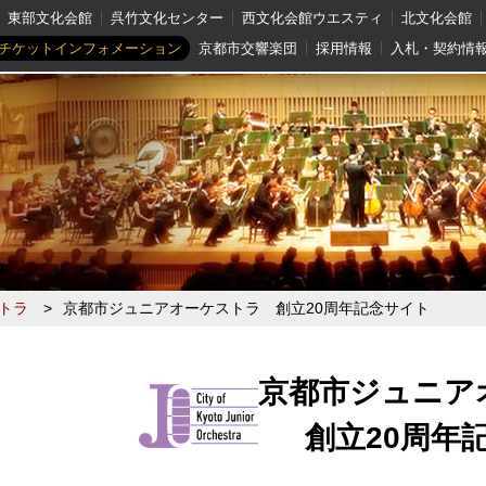
東部文化会館
呉竹文化センター
西文化会館ウエスティ
北文化会館
チケットインフォメーション
京都市交響楽団
採用情報
入札・契約情
トラ
>
京都市ジュニアオーケストラ 創立20周年記念サイト
京都市ジュニア
創立20周年