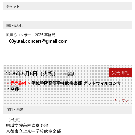
チケット
―
問い合わせ
風薫るコンサート2025 事務局
60yutai.concert@gmail.com
公演終了
完売御礼
2025年5月6日（火祝）
13:30開演
＜完売御礼＞
明誠学院高等学校吹奏楽部 グッドウィルコンサー
ト京都
チラシ
演目・内容
［出演］
明誠学院高校吹奏楽部
京都市立上京中学校吹奏楽部