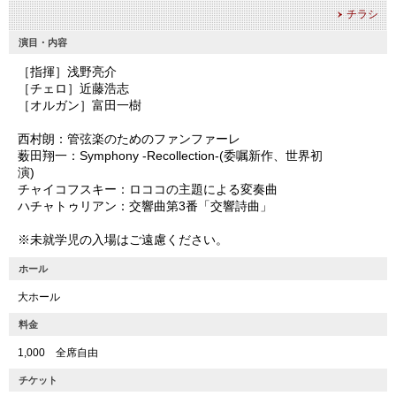
チラシ
演目・内容
［指揮］浅野亮介
［チェロ］近藤浩志
［オルガン］富田一樹
西村朗：管弦楽のためのファンファーレ
薮田翔一：Symphony -Recollection-(委嘱新作、世界初
演)
チャイコフスキー：ロココの主題による変奏曲
ハチャトゥリアン：交響曲第3番「交響詩曲」
※未就学児の入場はご遠慮ください。
ホール
大ホール
料金
1,000 全席自由
チケット