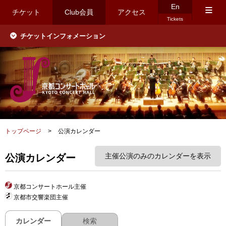
En
≡
チケット
Club会員
アクセス
Tickets
チケットインフォメーション
トップページ
>
公演カレンダー
主催公演のみのカレンダーを表示
公演カレンダー
京都コンサートホール主催
京都市交響楽団主催
カレンダー
検索