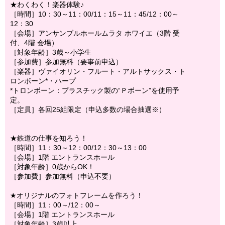
★わくわく！楽器体験♪
［時間］10：30～11：00/11：15～11：45/12：00～
12：30
［会場］アンサンブルホールムラタ ホワイエ（3階 受
付、4階 会場）
［対象年齢］3歳～小学生
［参加費］参加無料（要事前申込）
［楽器］ヴァイオリン・フルート・アルトサックス・ト
ロンボーン*・ハープ
*トロンボーン：プラスチック製の“Ｐボーン”を使用予
定。
［定員］各回25組限定（申込多数の場合抽選※）
★鉄道の仕事を知ろう！
［時間］11：30～12：00/12：30～13：00
［会場］1階 エントランスホール
［対象年齢］0歳からOK！
［参加費］参加無料（申込不要）
★オリジナルのフォトフレームを作ろう！
［時間］11：00～/12：00～
［会場］1階 エントランスホール
［対象年齢］3歳以上