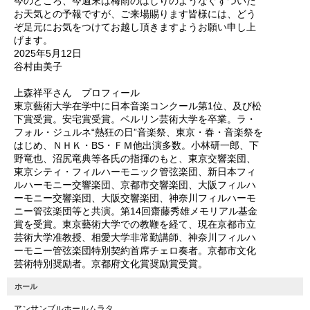
今のところ、今週末は梅雨のはしりのようなぐずついた
お天気との予報ですが、ご来場賜ります皆様には、どう
ぞ足元にお気をつけてお越し頂きますようお願い申し上
げます。
2025年5月12日
谷村由美子
上森祥平さん プロフィール
東京藝術大学在学中に日本音楽コンクール第1位、及び松
下賞受賞。安宅賞受賞。ベルリン芸術大学を卒業。ラ・
フォル・ジュルネ“熱狂の日”音楽祭、東京・春・音楽祭を
はじめ、ＮＨＫ・BS・ＦＭ他出演多数。小林研一郎、下
野竜也、沼尻竜典等各氏の指揮のもと、東京交響楽団、
東京シティ・フィルハーモニック管弦楽団、新日本フィ
ルハーモニー交響楽団、京都市交響楽団、大阪フィルハ
ーモニー交響楽団、大阪交響楽団、神奈川フィルハーモ
ニー管弦楽団等と共演。第14回齋藤秀雄メモリアル基金
賞を受賞。東京藝術大学での教鞭を経て、現在京都市立
芸術大学准教授、相愛大学非常勤講師、神奈川フィルハ
ーモニー管弦楽団特別契約首席チェロ奏者。京都市文化
芸術特別奨励者。京都府文化賞奨励賞受賞。
ホール
アンサンブルホールムラタ