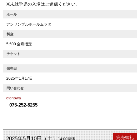
※未就学児の入場はご遠慮ください。
ホール
アンサンブルホールムラタ
料金
5,500 全席指定
チケット
発売日
2025年1月17日
問い合わせ
otonowa
075-252-8255
公演終了
完売御礼
2025年5月10日（土）
14:00開演