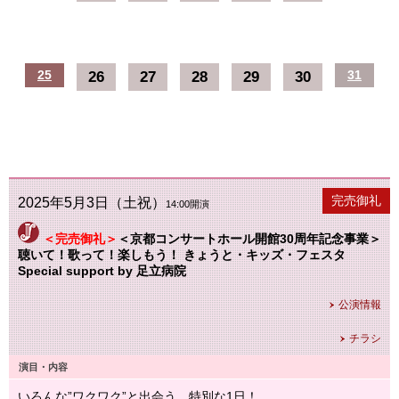
25
26
27
28
29
30
31
公演終了
完売御礼
2025年5月3日（土祝）
14:00開演
＜完売御礼＞
＜京都コンサートホール開館30周年記念事業＞
聴いて！歌って！楽しもう！ きょうと・キッズ・フェスタ
Special support by 足立病院
公演情報
チラシ
演目・内容
いろんな”ワクワク”と出会う、特別な1日！