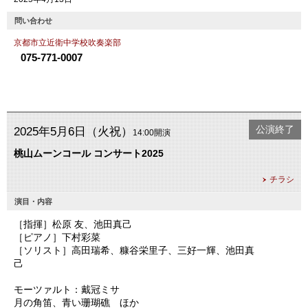
問い合わせ
京都市立近衛中学校吹奏楽部
075-771-0007
公演終了
2025年5月6日（火祝）
14:00開演
桃山ムーンコール コンサート2025
チラシ
演目・内容
［指揮］松原 友、池田真己
［ピアノ］下村彩菜
［ソリスト］高田瑞希、糠谷栄里子、三好一輝、池田真
己
モーツァルト：戴冠ミサ
月の角笛、青い珊瑚礁 ほか