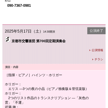
杉山
090-7367-0981
公演終了
2025年5月17日（土）
14:30開演
京都市交響楽団 第700回定期演奏会
公演情報
チラシ
演目・内容
［指揮・ピアノ］ハインツ・ホリガー
ホリガー：
エリス ―3つの夜の小品（ピアノ独奏版＆管弦楽版）
ホリガー：
2つのリスト作品のトランスクリプション ―「灰色の
雲」「不運」
武満 徹：