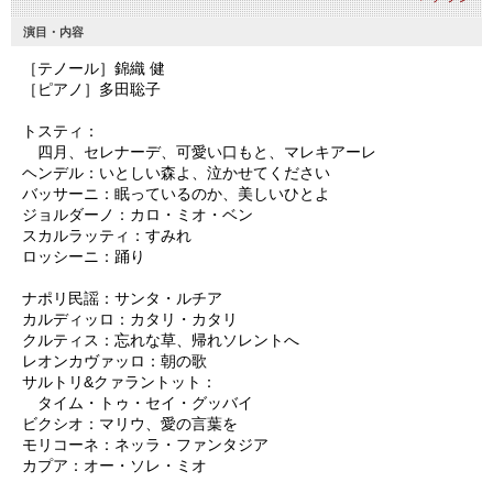
演目・内容
［テノール］錦織 健
［ピアノ］多田聡子
トスティ：
四月、セレナーデ、可愛い口もと、マレキアーレ
ヘンデル：いとしい森よ、泣かせてください
バッサーニ：眠っているのか、美しいひとよ
ジョルダーノ：カロ・ミオ・ベン
スカルラッティ：すみれ
ロッシーニ：踊り
ナポリ民謡：サンタ・ルチア
カルディッロ：カタリ・カタリ
クルティス：忘れな草、帰れソレントへ
レオンカヴァッロ：朝の歌
サルトリ&クァラントット：
タイム・トゥ・セイ・グッバイ
ビクシオ：マリウ、愛の言葉を
モリコーネ：ネッラ・ファンタジア
カプア：オー・ソレ・ミオ