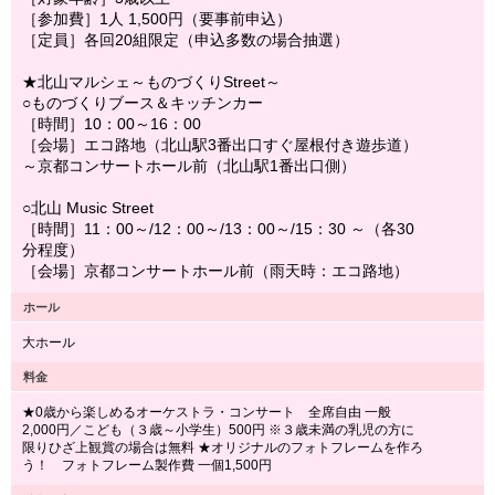
［参加費］1人 1,500円（要事前申込）
［定員］各回20組限定（申込多数の場合抽選）
★北山マルシェ～ものづくりStreet～
○ものづくりブース＆キッチンカー
［時間］10：00～16：00
［会場］エコ路地（北山駅3番出口すぐ屋根付き遊歩道）
～京都コンサートホール前（北山駅1番出口側）
○北山 Music Street
［時間］11：00～/12：00～/13：00～/15：30 ～（各30
分程度）
［会場］京都コンサートホール前（雨天時：エコ路地）
ホール
大ホール
料金
★0歳から楽しめるオーケストラ・コンサート 全席自由 一般
2,000円／こども（３歳～小学生）500円 ※３歳未満の乳児の方に
限りひざ上観賞の場合は無料 ★オリジナルのフォトフレームを作ろ
う！ フォトフレーム製作費 一個1,500円