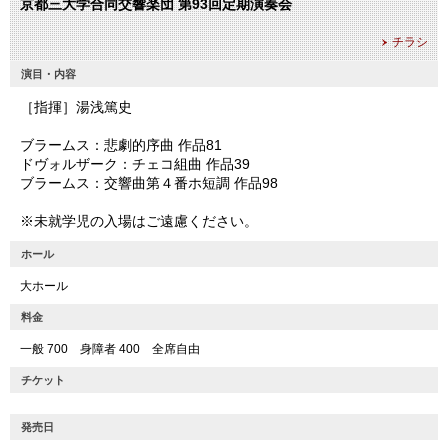
京都三大学合同交響楽団 第93回定期演奏会
チラシ
演目・内容
［指揮］湯浅篤史
ブラームス：悲劇的序曲 作品81
ドヴォルザーク：チェコ組曲 作品39
ブラームス：交響曲第４番ホ短調 作品98
※未就学児の入場はご遠慮ください。
ホール
大ホール
料金
一般 700 身障者 400 全席自由
チケット
発売日