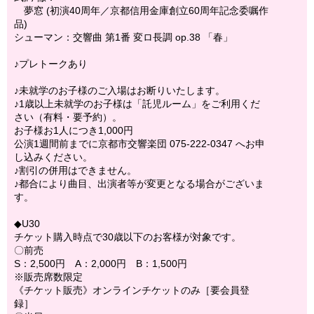
夢窓 (初演40周年／京都信用金庫創立60周年記念委嘱作
品)
シューマン：交響曲 第1番 変ロ長調 op.38 「春」
♪プレトークあり
♪未就学のお子様のご入場はお断りいたします。
♪1歳以上未就学のお子様は「託児ルーム」をご利用くだ
さい（有料・要予約）。
お子様お1人につき1,000円
公演1週間前までに京都市交響楽団 075-222-0347 へお申
し込みください。
♪割引の併用はできません。
♪都合により曲目、出演者等が変更となる場合がございま
す。
◆U30
チケット購入時点で30歳以下のお客様が対象です。
〇前売
S：2,500円 A：2,000円 B：1,500円
※販売席数限定
《チケット販売》オンラインチケットのみ［要会員登
録］