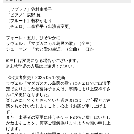
［ソプラノ］谷村由美子
［ピアノ］辰野 翼
［フルート］若林かをり
［チェロ］上森祥平（出演者変更）
フォーレ：五月、ひそやかに
ラヴェル：「マダガスカル島民の歌」（全曲）
シューマン：「女と愛の生涯」（全曲） ほか
※曲目は変更になる場合がございます。
※未就学児の入場はご遠慮ください。
《出演者変更》2025.05.12更新
ラヴェル「マダガスカル島民の歌」にチェロでご出演予
定でありました福富祥子さんは、事情により上森祥平さ
んに変更になりました。
楽しみにしてくださっていた皆さまには、ご心配とご迷
惑をおかけいたしますこと、心よりお詫び申し上げま
す。
また、出演者の変更に伴うチケットの払い戻しはいたし
かねますことを、何卒ご理解賜りますようお願い申し上
げます。