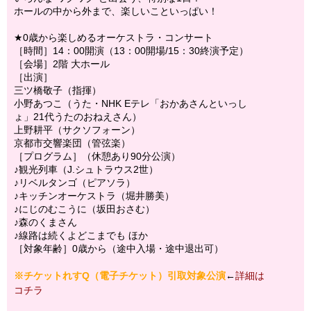
ホールの中から外まで、楽しいこといっぱい！
★0歳から楽しめるオーケストラ・コンサート
［時間］14：00開演（13：00開場/15：30終演予定）
［会場］2階 大ホール
［出演］
三ツ橋敬子（指揮）
小野あつこ（うた・NHK Eテレ「おかあさんといっし
ょ」21代うたのおねえさん）
上野耕平（サクソフォーン）
京都市交響楽団（管弦楽）
［プログラム］（休憩あり90分公演）
♪観光列車（J.シュトラウス2世）
♪リベルタンゴ（ピアソラ）
♪キッチンオーケストラ（堀井勝美）
♪にじのむこうに（坂田おさむ）
♪森のくまさん
♪線路は続くよどこまでも ほか
［対象年齢］0歳から（途中入場・途中退出可）
※チケットれすQ（電子チケット）引取対象公演
←
詳細は
コチラ