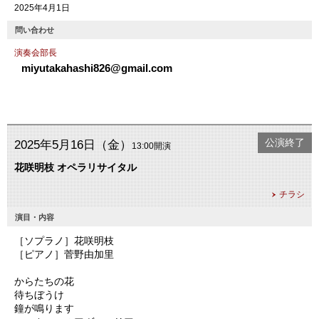
2025年4月1日
問い合わせ
演奏会部長
miyutakahashi826@gmail.com
公演終了
2025年5月16日（金）
13:00開演
花咲明枝 オペラリサイタル
チラシ
演目・内容
［ソプラノ］花咲明枝
［ピアノ］菅野由加里
からたちの花
待ちぼうけ
鐘が鳴ります