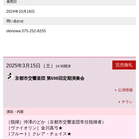
発売日
2024年10月18日
問い合わせ
otonowa 075-252-8255
公演終了
完売御礼
2025年3月15日（土）
14:30開演
京都市交響楽団 第698回定期演奏会
公演情報
チラシ
演目・内容
［指揮］沖澤のどか（京都市交響楽団常任指揮者）
［ヴァイオリン］金川真弓★
［フルート］クレア・チェイス★