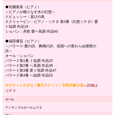
◆宮國香菜（ピアノ）
～ピアノが織りなす水の幻想～
ドビュッシー：喜びの島
スクリャービン：ピアノ・ソナタ 第2番《幻想ソナタ》嬰
ト短調 作品19
ショパン：舟歌 嬰ヘ長調 作品60
◆福田優花（ピアノ）
～バラード-愛の詩、舞踊の詩、祖国への変わらぬ憧憬の
詩～
オール・ショパン
バラード第1番 ト短調 作品23
バラード第2番 ヘ長調 作品38
バラード第3番 変イ長調 作品47
バラード第4番 へ短調 作品52
※チケットれすQ（電子チケット）引取対象公演
←
詳細は
コチラ
ホール
アンサンブルホールムラタ