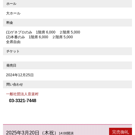
ホール
大ホール
料金
(1)ゲネプロのみ 1階席 6,000 ２階席 5,000
(2)本番のみ 1階席 6,000 ２階席 5,000
全席自由
チケット
発売日
2024年12月25日
問い合わせ
一般社団法人音楽村
03-3321-7448
公演終了
完売御礼
2025年3月20日（木祝）
14:00開演