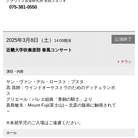
クラヴィス音楽研究所 本部スタジオ
075-381-0550
公演終了
2025年3月8日（土）
14:00開演
近畿大学吹奏楽部 春風コンサート
チラシ
演目・内容
ヤン・ヴァン・デル・ロースト：プスタ
高 昌帥：ウインドオーケストラのためのディテュランボ
ス
グリエール：バレエ組曲「青銅の騎士」より
真島敏夫：Mount Fuji(富士山)～北斎の版画に触発されて
～
※未就学児のご入場はご遠慮ください。
ホール