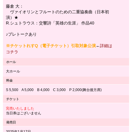
藤倉 大：
ヴァイオリンとフルートのための二重協奏曲（日本初
演）★
R.シュトラウス：交響詩「英雄の生涯」 作品40
♪プレトークあり
※チケットれすQ（電子チケット）引取対象公演
←
詳細は
コチラ
ホール
大ホール
料金
S 5,500 A 5,000 B 4,000 C 3,000 P 2,000(舞台後方席)
チケット
完売いたしました
当日券はございません
発売日
2025年1月17日