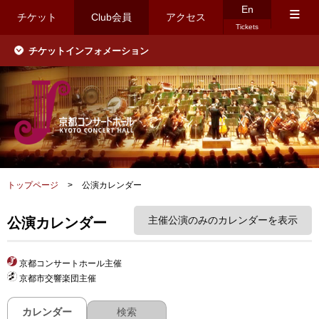
En
≡
チケット
Club会員
アクセス
Tickets
チケットインフォメーション
トップページ
>
公演カレンダー
主催公演のみのカレンダーを表示
公演カレンダー
京都コンサートホール主催
京都市交響楽団主催
カレンダー
検索