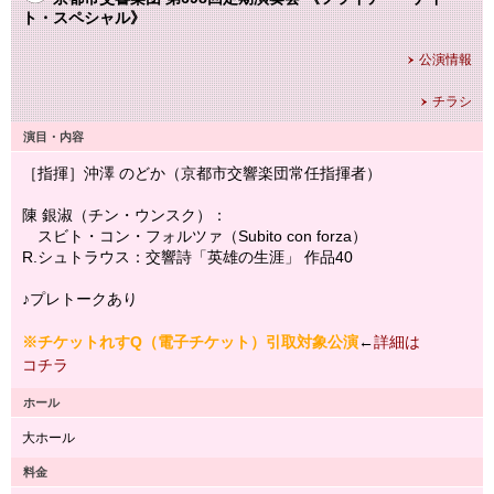
ト・スペシャル》
公演情報
チラシ
演目・内容
［指揮］沖澤 のどか（京都市交響楽団常任指揮者）
陳 銀淑（チン・ウンスク）：
スビト・コン・フォルツァ（Subito con forza）
R.シュトラウス：交響詩「英雄の生涯」 作品40
♪プレトークあり
※チケットれすQ（電子チケット）引取対象公演
←
詳細は
コチラ
ホール
大ホール
料金