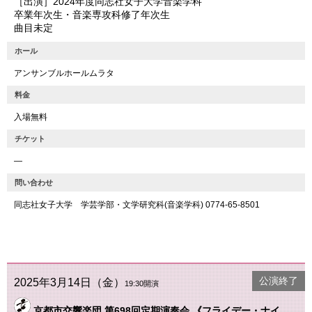
［出演］2024年度同志社女子大学音楽学科
卒業年次生・音楽専攻科修了年次生
曲目未定
ホール
アンサンブルホールムラタ
料金
入場無料
チケット
―
問い合わせ
同志社女子大学 学芸学部・文学研究科(音楽学科) 0774-65-8501
公演終了
2025年3月14日（金）
19:30開演
京都市交響楽団 第698回定期演奏会 《フライデー・ナイ