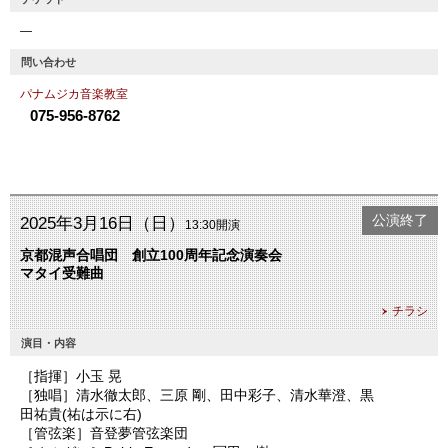
―
問い合わせ
パナムジカ音楽教室
075-956-8762
公演終了
2025年3月16日（日）
13:30開演
京都混声合唱団 創立100周年記念演奏会
マタイ受難曲
チラシ
演目・内容
［指揮］小玉 晃
［独唱］清水徹太郎、三原 剛、田中彩子、清水華澄、黒
田祐貴(祐は示に右)
［管弦楽］音登夢管弦楽団