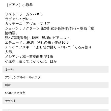
［ピアノ］小原孝
リスト：ラ・カンパネラ
ラヴェル：ボレロ
カッチーニ：アヴェ・マリア
ショパン：ノクターン 第2番 変ホ長調作品9-2～映画「愛
情物語」
嬰ハ短調(遺作)～映画「戦場のピアニスト」
エチュード ホ長調「別れの曲」作品10-3
チャイコフスキー：あし笛の踊り～バレエ「くるみ割り
人形」
メシアン：鳩～前奏曲集 第1曲
小原孝：逢えてよかったね ほか
ホール
アンサンブルホールムラタ
料金
5,000 全席指定
チケット