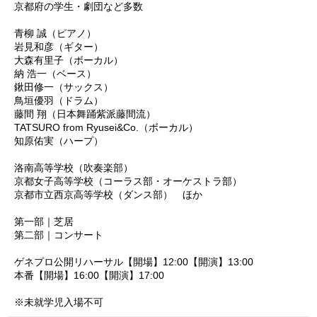
京都府の学生・劇団など多数
青柳 誠（ピアノ）
岩見和彦（ギター）
大森有里子（ボーカル）
納 浩一（ベース）
鍬田修一（サックス）
鳥垣優羽（ドラム）
藤間 翔（日本舞踊紫派藤間流）
TATSURO from Ryusei&Co.（ボーカル）
知原佑実（ハープ）
洛南高等学校（吹奏楽部）
京都女子高等学校（コーラス部・オーケストラ部）
京都市立西京高等学校（ダンス部） ほか
第一部｜芝居
第二部｜コンサート
ゲネプロ公開リハーサル【開場】12:00【開演】13:00
本番【開場】16:00【開演】17:00
※未就学児入場不可