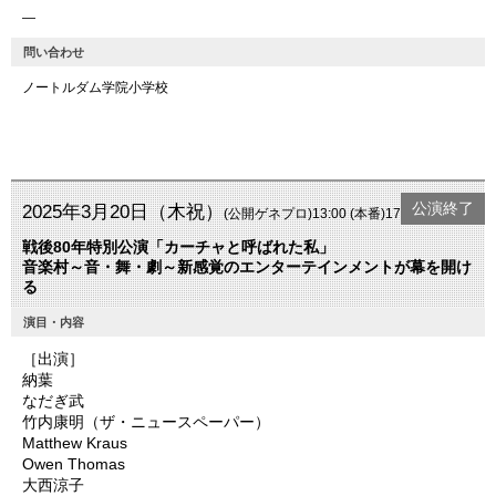
―
問い合わせ
ノートルダム学院小学校
公演終了
2025年3月20日（木祝）
(公開ゲネプロ)13:00 (本番)17:00開演
戦後80年特別公演「カーチャと呼ばれた私」
音楽村～音・舞・劇～新感覚のエンターテインメントが幕を開け
る
演目・内容
［出演］
納葉
なだぎ武
竹内康明（ザ・ニュースペーパー）
Matthew Kraus
Owen Thomas
大西涼子