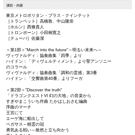
演目・内容
東京メトロポリタン・ブラス・クインテット
［トランペット］高橋敦、中山隆崇
［ホルン］西條貴人
［トロンボーン］小田桐寛之
［テューバ］佐藤潔
＜第1部＞"March into the future"～明るい未来へ～
ヴィヴァルディ：協奏曲集「四季」より
ハイドン：「ディヴェルティメント」より聖アンソニー
のコラール
ヴィヴァルディ：協奏曲集「調和の霊感」第3番
ハイドン：「交響曲第40番」よりフーガ
＜第2部＞"Discover the truth"
「ドラゴンクエストVI 幻の大地」の音楽から
すぎやまこういち作曲 たかはしおさむ編曲
序曲のマーチ
王宮にて
エーゲ海に船出して
ペガサス～精霊の冠
勇気ある戦い～敢然と立ち向かう