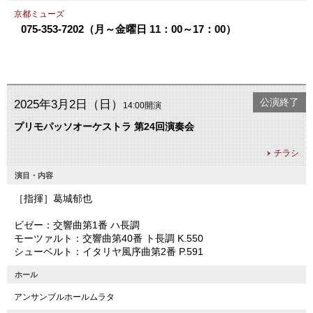
京都ミューズ
075-353-7202（月～金曜日 11：00～17：00）
公演終了
2025年3月2日（日）
14:00開演
プリモパッソオーケストラ 第24回演奏会
チラシ
演目・内容
［指揮］葛城郁也
ビゼー：交響曲第1番 ハ長調
モーツァルト：交響曲第40番 ト長調 K.550
シューベルト：イタリヤ風序曲第2番 P.591
ホール
アンサンブルホールムラタ