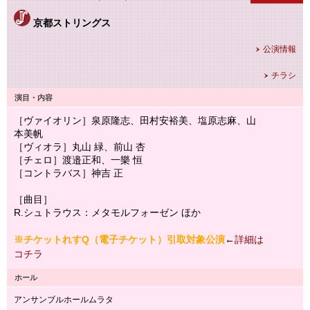
京都ストリングス
公演情報
チラシ
演目・内容
［ヴァイオリン］泉原隆志、田村安裕美、塩原志麻、山
本美帆
［ヴィオラ］丸山 緑、前山 杏
［チェロ］渡邉正和、一樂 恒
［コントラバス］神吉 正
［曲目］
R.シュトラウス：メタモルフォーゼン ほか
※チケットれすQ（電子チケット）引取対象公演
←
詳細は
コチラ
ホール
アンサンブルホールムラタ