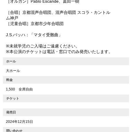
［オルガン］Pablo Escande、冨田一樹
［合唱］京都混声合唱団、混声合唱団 スコラ・カントル
ム神戸
［児童合唱］京都市少年合唱団
J.S.バッハ：「マタイ受難曲」
※未就学児のご入場はご遠慮ください。
※本公演のチケットは電話・窓口でのみ発売いたします。
ホール
大ホール
料金
1,500 全席自由
チケット
発売日
2024年12月15日
問い合わせ