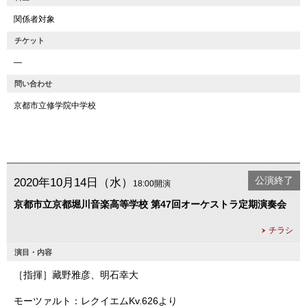
関係者対象
チケット
―
問い合わせ
京都市立修学院中学校
公演終了
2020年10月14日（水）
18:00開演
京都市立京都堀川音楽高等学校 第47回オーケストラ定期演奏会
チラシ
演目・内容
［指揮］藏野雅彦、明石幸大
モーツァルト：レクイエムKv.626より