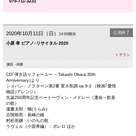
075-711-3231
公演終了
2020年10月11日（日）
14:00開演
小原 孝 ピアノ･リサイタル 2020
チラシ
演目・内容
CD｢弾き語りフォーユー ～Takashi Obara 30th
Anniversary｣より
ショパン：ノクターン第2番 変ホ長調 op.9-2 （映画｢愛情
物語｣アレンジ）
生誕250周年記念ベートーヴェン・メドレー（運命～歓喜
の歌）
瀧廉太郎：憾(うらみ)
古関裕而：長崎の鐘
村松崇継：いのちの歌
ラヴェル（小原孝編）：ボレロ ほか