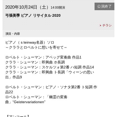
公演終了
2020年10月24日（土）
14:00開演
弓張美季 ピアノ リサイタル 2020
チラシ
演目・内容
ピアノ（ｓteinway名器）ソロ
～クララとロベルトに想いを寄せて～
ロベルト・シューマン：アベッグ変奏曲 作品1
クララ・シューマン：即興曲 ホ長調
クララ・シューマン：スケルツォ第2番 ハ短調 作品14
クララ・シューマン：即興曲 ト長調「ウィーンの思い
出」作品9
ロベルト・シューマン：ピアノ・ソナタ第2番 ト短調 作
品22
ロベルト・シューマン：「幽霊の変奏
曲」“Geistervariationen”
【アンコール】