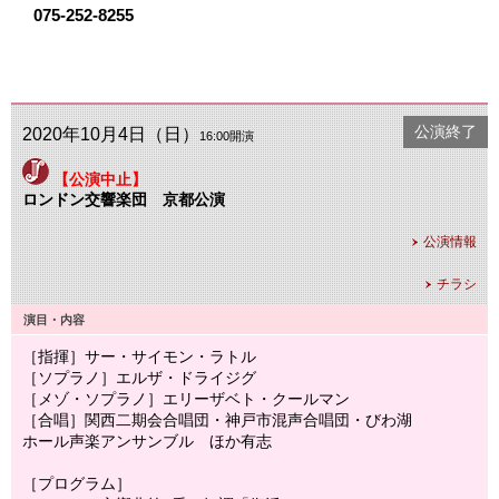
075-252-8255
公演終了
2020年10月4日（日）
16:00開演
【公演中止】
ロンドン交響楽団 京都公演
公演情報
チラシ
演目・内容
［指揮］サー・サイモン・ラトル
［ソプラノ］エルザ・ドライジグ
［メゾ・ソプラノ］エリーザベト・クールマン
［合唱］関西二期会合唱団・神戸市混声合唱団・びわ湖
ホール声楽アンサンブル ほか有志
［プログラム］