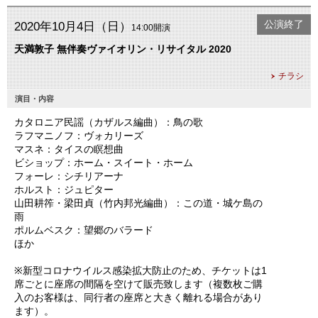
公演終了
2020年10月4日（日）
14:00開演
天満敦子 無伴奏ヴァイオリン・リサイタル 2020
チラシ
演目・内容
カタロニア民謡（カザルス編曲）：鳥の歌
ラフマニノフ：ヴォカリーズ
マスネ：タイスの瞑想曲
ビショップ：ホーム・スイート・ホーム
フォーレ：シチリアーナ
ホルスト：ジュピター
山田耕筰・梁田貞（竹内邦光編曲）：この道・城ケ島の
雨
ポルムベスク：望郷のバラード
ほか
※新型コロナウイルス感染拡大防止のため、チケットは1
席ごとに座席の間隔を空けて販売致します（複数枚ご購
入のお客様は、同行者の座席と大きく離れる場合があり
ます）。