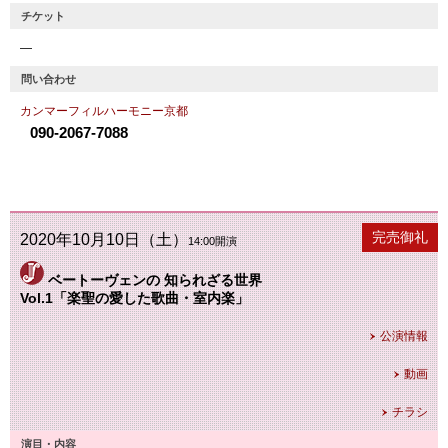
チケット
―
問い合わせ
カンマーフィルハーモニー京都
090-2067-7088
公演終了
完売御礼
2020年10月10日（土）
14:00開演
ベートーヴェンの 知られざる世界
Vol.1「楽聖の愛した歌曲・室内楽」
公演情報
動画
チラシ
演目・内容