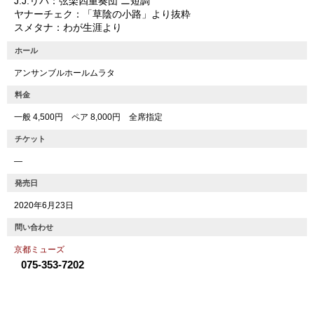
J.J.リバ：弦楽四重奏団 ニ短調
ヤナーチェク：「草陰の小路」より抜粋
スメタナ：わが生涯より
ホール
アンサンブルホールムラタ
料金
一般 4,500円 ペア 8,000円 全席指定
チケット
―
発売日
2020年6月23日
問い合わせ
京都ミューズ
075-353-7202