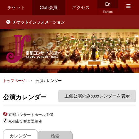
En
≡
チケット
Club会員
アクセス
Tickets
チケットインフォメーション
トップページ
>
公演カレンダー
主催公演のみのカレンダーを表示
公演カレンダー
京都コンサートホール主催
京都市交響楽団主催
カレンダー
検索