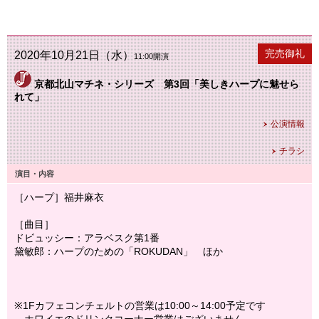
公演終了
完売御礼
2020年10月21日（水）
11:00開演
京都北山マチネ・シリーズ 第3回「美しきハープに魅せら
れて」
公演情報
チラシ
演目・内容
［ハープ］福井麻衣
［曲目］
ドビュッシー：アラベスク第1番
黛敏郎：ハープのための「ROKUDAN」 ほか
※1Fカフェコンチェルトの営業は10:00～14:00予定です