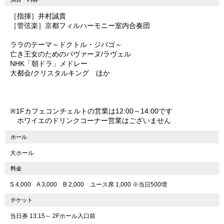
［指揮］井村誠貴
［管弦楽］京都フィルハーモニー室内合奏団
ララのテーマ～ドクトル・ジバゴ～
亡き王女のためのパヴァーヌ/ラヴェル
NHK「朝ドラ」メドレー
大都会/クリスタルキング ほか
※1Fカフェコンチェルトの営業は12:00～14:00です
ホワイエのドリンクコーナー営業はございません
ホール
大ホール
料金
S 4,000 A 3,000 B 2,000 ユース席 1,000 ※当日500増
チケット
当日券 13:15～ 2Fホール入口前