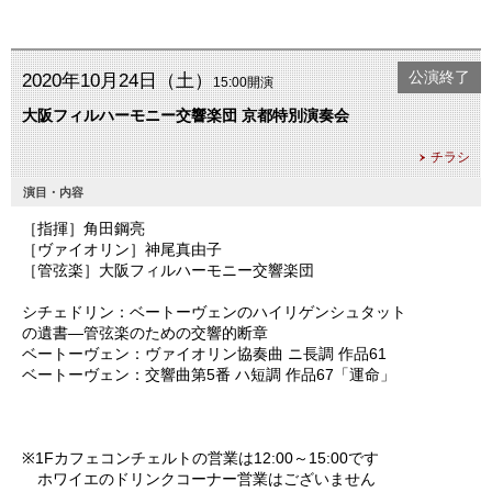
公演終了
2020年10月24日（土）
15:00開演
大阪フィルハーモニー交響楽団 京都特別演奏会
チラシ
演目・内容
［指揮］角田鋼亮
［ヴァイオリン］神尾真由子
［管弦楽］大阪フィルハーモニー交響楽団
シチェドリン：ベートーヴェンのハイリゲンシュタット
の遺書―管弦楽のための交響的断章
ベートーヴェン：ヴァイオリン協奏曲 ニ長調 作品61
ベートーヴェン：交響曲第5番 ハ短調 作品67「運命」
※1Fカフェコンチェルトの営業は12:00～15:00です
ホワイエのドリンクコーナー営業はございません