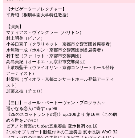
【ナビゲーター／レクチャー】
平野昭（桐朋学園大学特任教授）
【演奏】
マティアス・ヴィンクラー（バリトン）
村上明美（ピアノ）
小谷口直子（クラリネット・京都市交響楽団首席奏者）
水無瀬一成（ホルン・京都市交響楽団副首席奏者）
村中宏（ファゴット・京都市交響楽団）
高島美紀（オーボエ・元京都市交響楽団）
上敷領藍子（ヴァイオリン・京都コンサートホール登録
アーティスト）
朴梨恵（ヴィオラ・京都コンサートホール登録アーティ
スト）
加藤文枝（チェロ）
【曲目】～オール・ベートーヴェン・プログラム～
遥かなる恋人に寄す op.98
《25のスコットランドの歌》op.108より 第16曲〈この病
める世をいかに〉
ピアノと管楽のための五重奏曲 変ホ長調 op.16
2つのオブリガート眼鏡付きの二重奏曲 変ホ長調 WoO 32
《フィガロの結婚》の主題によるピアノとヴァイオリン