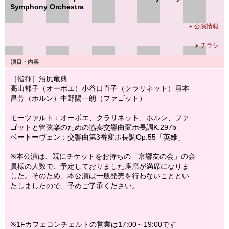
Symphony Orchestra
公演情報
チラシ
演目・内容
［指揮］沼尻竜典
高山郁子（オーボエ）小谷口直子（クラリネット）垣本
昌芳（ホルン）中野陽一朗（ファゴット）
モーツァルト：オーボエ、クラリネット、ホルン、ファ
ゴットと管弦楽のための協奏交響曲変ホ長調K.297b
ベートーヴェン：交響曲第3番変ホ長調Op.55「英雄」
※本公演は、既にチケットをお持ちの「京響友の会」の会
員様の人数で、予定しておりました座席が満席になりま
した。そのため、本公演は一般発売を行わないこととい
たしましたので、予めご了承ください。
※1Fカフェコンチェルトの営業は17:00～19:00です