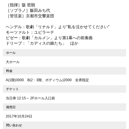
［指揮］阪 哲朗
［ソプラノ］飯田みち代
［管弦楽］京都市交響楽団
ヘンデル：歌劇「リナルド」より"私を泣かせてください"
モーツァルト：ユビラーテ
ビゼー：歌劇「カルメン」より第1幕への前奏曲
ドリーブ：「カディスの娘たち」 ほか
ホール
大ホール
料金
A(1階)3000 B(2・3階、ポディウム)2000 全席指定
チケット
当日券 12:15～ 2Fホール入口前
発売日
2017年10月24日
問い合わせ