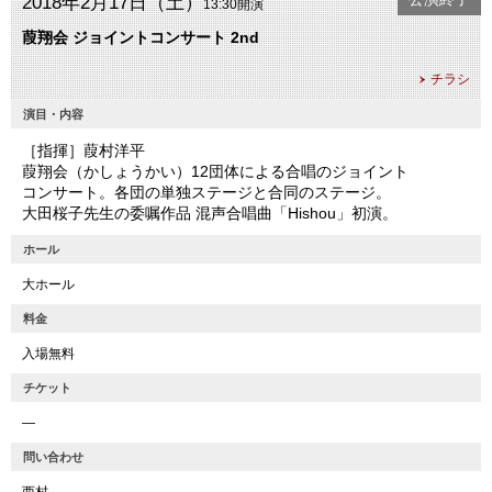
2018年2月17日（土）
13:30開演
葭翔会 ジョイントコンサート 2nd
チラシ
演目・内容
［指揮］葭村洋平
葭翔会（かしょうかい）12団体による合唱のジョイント
コンサート。各団の単独ステージと合同のステージ。
大田桜子先生の委嘱作品 混声合唱曲「Hishou」初演。
ホール
大ホール
料金
入場無料
チケット
―
問い合わせ