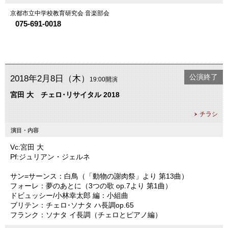
京都市立中学校教育研究会 音楽部会
075-691-0018
公演終了
2018年2月8日（木）
19:00開演
宮田 大 チェロ･リサイタル 2018
チラシ
演目・内容
Vc:宮田 大
Pf:ジュリアン・ジェルネ
サン=サーンス：白鳥（「動物の謝肉祭」より 第13曲）
フォーレ：夢のあとに（3つの歌 op.7より 第1曲）
ドビュッシー/小林幸太郎 編：小組曲
ブリテン：チェロ･ソナタ ハ長調op.65
フランク：ソナタ イ長調（チェロとピアノ編）