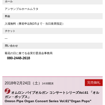
ホール
アンサンブルホールムラタ
料金
入場無料（事前申込制2/5まで・当日座席指定）
チケット
―
問い合わせ
菊花の日に奏でる会実行委員会事務局
080-2448-2618
公演終了
完売御礼
2018年2月24日（土）
14:00開演
オムロン パイプオルガン コンサートシリーズVol.61 「オル
ガン・ポップス」
Omron Pipe Organ Concert Series Vol.61"Organ Pops"