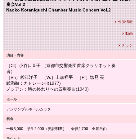
奏会Vol.2
Naoko Kotaniguchi Chamber Music Concert Vol.2
公演情報
動画
チラシ
演目・内容
［Cl］小谷口直子 （京都市交響楽団首席クラリネット奏
者）
［Vn］杉江洋子 ［Vc］上森祥平 ［Pf］塩見 亮
武満徹：カトレーンII(1977)
メシアン：時の終わりへの四重奏曲(1940)
ホール
アンサンブルホールムラタ
料金
一般3,000 学生2,000（要証明書） 会員2,700 全席自由
チケット