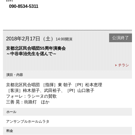
西村
090-8534-5311
公演終了
2018年2月17日（土）
14:00開演
京都北区民合唱団55周年演奏会
～中谷幸治先生を偲んで～
チラシ
演目・内容
京都北区民合唱団 ［指揮］東 朝子 ［Pf］松本恵理
［客演］柿木朋子、武田裕子、［Pf］山口敦子
フォーレ：ラシーヌの賛歌
三善 晃：街路灯 ほか
ホール
アンサンブルホールムラタ
料金