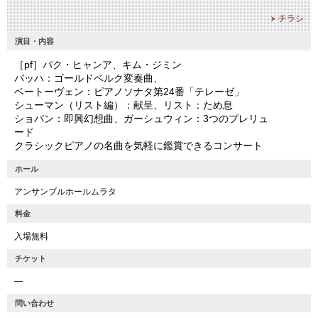
チラシ
演目・内容
［pf］パク・ヒャンア、キム・ジミン
バッハ：ゴールドベルク変奏曲、
ベートーヴェン：ピアノソナタ第24番「テレーゼ」
シューマン（リスト編）：献呈、リスト：ため息
ショパン：即興幻想曲、ガーシュウィン：3つのプレリュ
ード
クラシックピアノの名曲を気軽に鑑賞できるコンサート
ホール
アンサンブルホールムラタ
料金
入場無料
チケット
―
問い合わせ