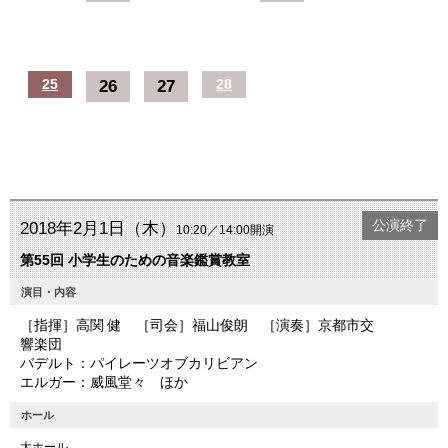
25
26
27
28
公演終了
2018年2月1日（木）
10:20／14:00開演
第55回 小学生のための音楽鑑賞教室
演目・内容
［指揮］高関 健 ［司会］福山俊朗 ［演奏］京都市交
響楽団
バデルト：パイレーツオブカリビアン
エルガー：威風堂々 ほか
ホール
大ホール