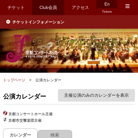
En
≡
チケット
Club会員
アクセス
Tickets
チケットインフォメーション
トップページ
>
公演カレンダー
主催公演のみのカレンダーを表示
公演カレンダー
京都コンサートホール主催
京都市交響楽団主催
カレンダー
検索