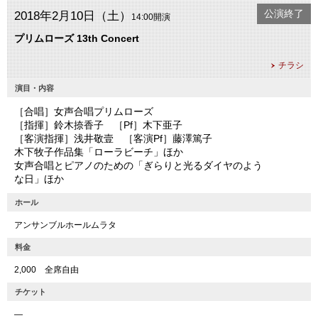
公演終了
2018年2月10日（土）
14:00開演
プリムローズ 13th Concert
チラシ
演目・内容
［合唱］女声合唱プリムローズ
［指揮］鈴木捺香子 ［Pf］木下亜子
［客演指揮］浅井敬壹 ［客演Pf］藤澤篤子
木下牧子作品集「ローラビーチ」ほか
女声合唱とピアノのための「ぎらりと光るダイヤのよう
な日」ほか
ホール
アンサンブルホールムラタ
料金
2,000 全席自由
チケット
―