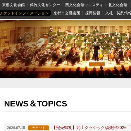
東部文化会館
呉竹文化センター
西文化会館ウエスティ
北文化会館
チケットインフォメーション
京都市交響楽団
採用情報
入札・契約情
NEWS＆TOPICS
【完売御礼】北山クラシック倶楽部2026「
2026.07.15
チケット