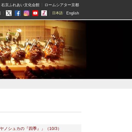
右京ふれあい文化会館
ロームシアター京都
English
報
日本語
ヤノシュカの『四季』」（10/3）