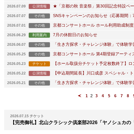
★「京都の秋 音楽祭」第30回記念特設ペ
2026.07.09
公演情報
SNSキャンペーンのお知らせ（応募期間：7/7
2026.07.07
その他
京都コンサートホール ホール利用助成制
2026.07.01
その他
7月の休館日のお知らせ
2026.06.29
利用案内
「生き方探求・チャレンジ体験」で体験学
2026.06.07
その他
京都コンサートホール 第4期登録アーティストに
2026.05.25
その他
【ホール取扱分チケット予定枚数終了】ロンド
2026.05.23
チケット
【申込期間延長】川口成彦 スペシャル・ト
2026.05.22
公演情報
「生き方探求・チャレンジ体験」で体験学
2026.05.21
その他
1
2
3
4
5
6
7
8
2026.07.15
チケット
【完売御礼】北山クラシック倶楽部2026「ヤノシュカの『