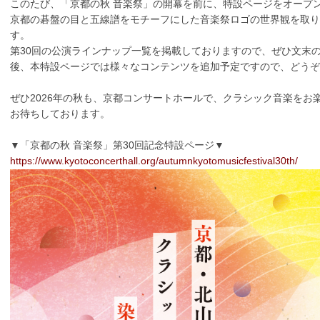
このたび、「京都の秋 音楽祭」の開幕を前に、特設ページをオープ
京都の碁盤の目と五線譜をモチーフにした音楽祭ロゴの世界観を取り
す。
第30回の公演ラインナップ一覧を掲載しておりますので、ぜひ文末
後、本特設ページでは様々なコンテンツを追加予定ですので、どうぞ
ぜひ2026年の秋も、京都コンサートホールで、クラシック音楽をお
お待ちしております。
▼「京都の秋 音楽祭」第30回記念特設ページ▼
https://www.kyotoconcerthall.org/autumnkyotomusicfestival30th/