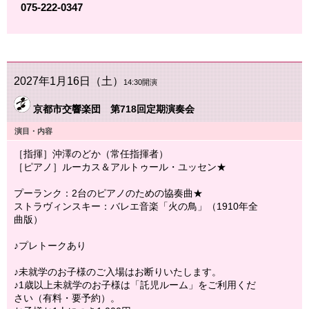
075-222-0347
2027年1月16日（土）
14:30開演
京都市交響楽団 第718回定期演奏会
演目・内容
［指揮］沖澤のどか（常任指揮者）
［ピアノ］ルーカス＆アルトゥール・ユッセン★
プーランク：2台のピアノのための協奏曲★
ストラヴィンスキー：バレエ音楽「火の鳥」（1910年全
曲版）
♪プレトークあり
♪未就学のお子様のご入場はお断りいたします。
♪1歳以上未就学のお子様は「託児ルーム」をご利用くだ
さい（有料・要予約）。