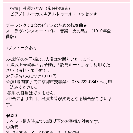
［指揮］沖澤のどか（常任指揮者）
［ピアノ］ルーカス＆アルトゥール・ユッセン★
プーランク：2台のピアノのための協奏曲★
ストラヴィンスキー：バレエ音楽「火の鳥」（1910年全
曲版）
♪プレトークあり
♪未就学のお子様のご入場はお断りいたします。
♪1歳以上未就学のお子様は「託児ルーム」をご利用くだ
さい（有料・要予約）。
お子様お1人につき1,000円
公演1週間前までに京都市交響楽団 075-222-0347 へお申
し込みください。
♪割引の併用はできません。
♪都合により曲目、出演者等が変更となる場合がございま
す。
◆U30
チケット購入時点で30歳以下のお客様が対象です。
〇前売
S：2,500円 A：2,000円 B：1,500円