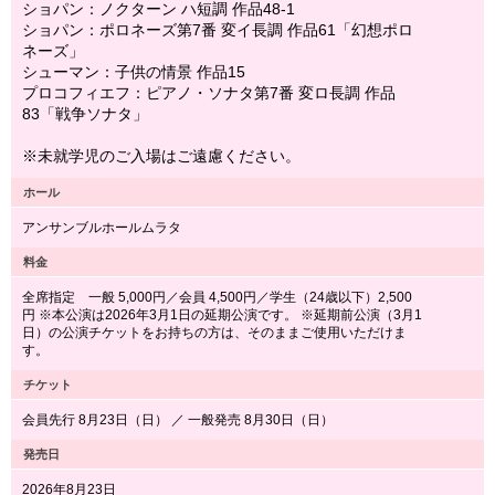
ショパン：ノクターン ハ短調 作品48-1
ショパン：ポロネーズ第7番 変イ長調 作品61「幻想ポロ
ネーズ」
シューマン：子供の情景 作品15
プロコフィエフ：ピアノ・ソナタ第7番 変ロ長調 作品
83「戦争ソナタ」
※未就学児のご入場はご遠慮ください。
ホール
アンサンブルホールムラタ
料金
全席指定 一般 5,000円／会員 4,500円／学生（24歳以下）2,500
円 ※本公演は2026年3月1日の延期公演です。 ※延期前公演（3月1
日）の公演チケットをお持ちの方は、そのままご使用いただけま
す。
チケット
会員先行 8月23日（日） ／ 一般発売 8月30日（日）
発売日
2026年8月23日