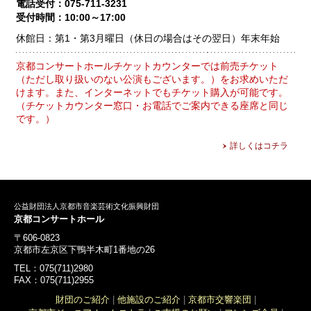
電話受付：075-711-3231
受付時間：10:00～17:00
休館日：第1・第3月曜日（休日の場合はその翌日）
年末年始
京都コンサートホールチケットカウンターでは前売チケット
（ただし取り扱いのない公演もございます。）をお求めいただ
けます。また、インターネットでもチケット購入が可能です。
（チケットカウンター窓口・お電話でご案内できる座席と同じ
です。）
詳しくはコチラ
公益財団法人京都市音楽芸術文化振興財団
京都コンサートホール
〒606-0823
京都市左京区下鴨半木町1番地の26
TEL：075(711)2980
FAX：075(711)2955
財団のご紹介
|
他施設のご紹介
|
京都市交響楽団
|