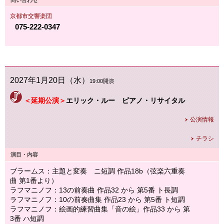
問い合わせ
京都市交響楽団
075-222-0347
2027年1月20日（水）
19:00開演
＜延期公演＞
エリック・ルー ピアノ・リサイタル
公演情報
チラシ
演目・内容
ブラームス：主題と変奏 ニ短調 作品18b（弦楽六重奏
曲 第1番より）
ラフマニノフ：13の前奏曲 作品32 から 第5番 ト長調
ラフマニノフ：10の前奏曲集 作品23 から 第5番 ト短調
ラフマニノフ：絵画的練習曲集「音の絵」作品33 から 第
3番 ハ短調