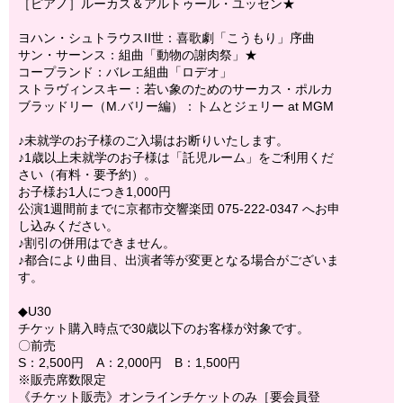
［ピアノ］ルーカス＆アルトゥール・ユッセン★
ヨハン・シュトラウスII世：喜歌劇「こうもり」序曲
サン・サーンス：組曲「動物の謝肉祭」★
コープランド：バレエ組曲「ロデオ」
ストラヴィンスキー：若い象のためのサーカス・ポルカ
ブラッドリー（M.バリー編）：トムとジェリー at MGM
♪未就学のお子様のご入場はお断りいたします。
♪1歳以上未就学のお子様は「託児ルーム」をご利用くだ
さい（有料・要予約）。
お子様お1人につき1,000円
公演1週間前までに京都市交響楽団 075-222-0347 へお申
し込みください。
♪割引の併用はできません。
♪都合により曲目、出演者等が変更となる場合がございま
す。
◆U30
チケット購入時点で30歳以下のお客様が対象です。
〇前売
S：2,500円 A：2,000円 B：1,500円
※販売席数限定
《チケット販売》オンラインチケットのみ［要会員登