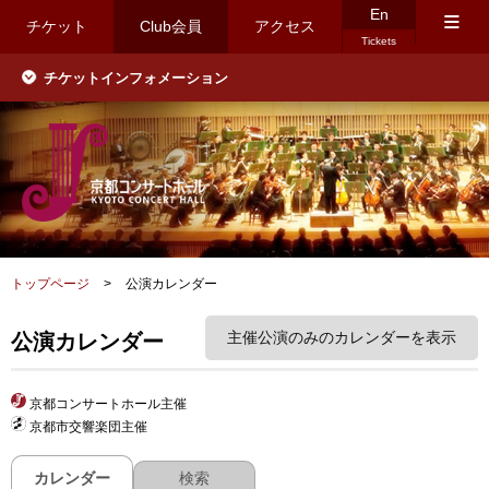
En
≡
チケット
Club会員
アクセス
Tickets
チケットインフォメーション
トップページ
>
公演カレンダー
主催公演のみのカレンダーを表示
公演カレンダー
京都コンサートホール主催
京都市交響楽団主催
カレンダー
検索