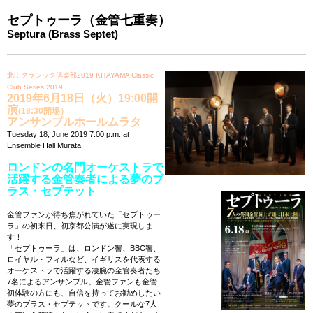
セプトゥーラ（金管七重奏）
Septura (Brass Septet)
北山クラシック倶楽部2019 KITAYAMA Classic
Club Series 2019
2019年6
月18日（火）19:00開
演
(18:30開場）
アンサンブルホールムラタ
Tuesday 18, June 2019 7:00 p.m. at
Ensemble Hall Murata
ロンドンの名門オーケストラで
活躍する金管奏者による夢のブ
ラス・セプテット
金管ファンが待ち焦がれていた「セプトゥー
ラ」の初来日、初京都公演が遂に実現しま
す！
「セプトゥーラ」は、ロンドン響、BBC響、
ロイヤル・フィルなど、イギリスを代表する
オーケストラで活躍する凄腕の金管奏者たち
7名によるアンサンブル。金管ファンも金管
初体験の方にも、自信を持ってお勧めしたい
夢のブラス・セプテットです。クールな7人