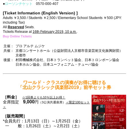
●
ローソンチケット
0570-000-407
[Ticket Information (English Version) ]
Adults ￥3,500 / Students ￥2,500 / Elementary School Students ￥500 (JPY:
including Tax)
All
Reserved
Seats.
Tickets Release at
16
th February 2019, 10 a.m.
.
Buy Online Tickets
主催：
プロ アルテ ムジケ
共催：
京都コンサートホール（公益財団法人京都市音楽芸術文化振興財団）
京都市
後援：
村田機械株式会社、日本トランペット協会、日本トロンボーン協会
日本ホルン協会、日本ユーフォニアム・テューバ協会
ワールド・クラスの演奏がお得に聴ける
「北山クラシック倶楽部2019」前半セット券
［料金］
☆1回券よりも10％以上お得！
9,000
全席指定
円
（3公演共通座席）
＜限定100セット
＞
［販売期間］
*会員先行：1月13日（日）～1月25日（金）
一 般：1月26日（土）～2月2日（土）