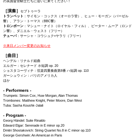
の英国金管騎士たちに会いに来てください！
［演奏］
セプトゥーラ
トランペット
：サイモン・コックス（オーロラ管）、ヒュー・モーガン（バーゼル
響）、アラン・トーマス（BBC響）
トロンボーン
：マシュー・ナイト（ロイヤル・フィル）、ピーター・ムーア（ロンド
ン響）、ダニエル・ウェスト（フリー）
テューバ
：サーシャ・コウシュク=ヤラリ（フリー）
※来日メンバー変更のお知らせ
［曲目］
ヘンデル：リナルド組曲
エルガー：セレナード ホ短調 op. 20
ショスタコーヴィチ：弦楽四重奏曲第8番 ハ短調 op. 110
ガーシュウィン：パリのアメリカ人
ほか
- Performers -
Trumpets: Simon Cox, Huw Morgan, Alan Thomas
Trombones: Matthew Knight, Peter Moore, Dan West
Tuba: Sasha Koushk-Jalali
- Program -
Georg Händel: Suite Rinaldo
Edward Elgar: Serenade in E minor op.20
Dmitri Shostakovich: String Quartet No.8 in C minor op.110
George Gershwin: An American in Paris