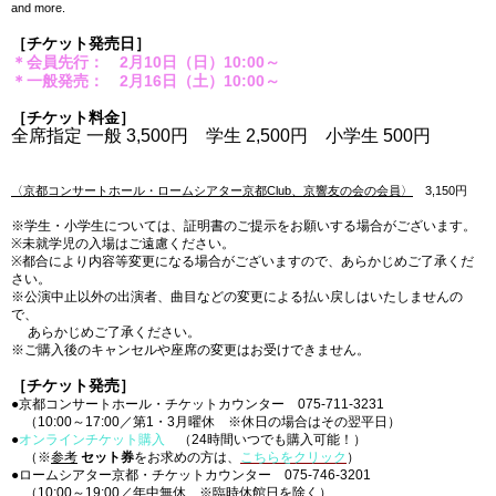
and more.
［チケット発売日］
＊会員先行： 2
月10
日（日）10:00～
＊一般発売： 2月16日（土）10:00～
［チケット料金］
全席指定
一般 3,500円 学生 2,500円 小学生 500円
〈京都コンサートホール・ロームシアター京都Club、京響友の会の会員〉
3,150円
※学生・小学生については、証明書のご提示をお願いする場合がございます。
※未就学児の入場はご遠慮ください。
※都合により内容等変更になる場合がございますので、あらかじめご了承くだ
さい。
※公演中止以外の出演者、曲目などの変更による払い戻しはいたしませんの
で、
あらかじめご了承ください。
※ご購入後のキャンセルや座席の変更はお受けできません。
［チケット発売］
●京都コンサートホール・チケットカウンター 075-711-3231
（10:00～17:00／第1・3月曜休 ※休日の場合はその翌平日）
●
オンラインチケット購入
（24時間いつでも購入可能！）
（※
参考
セット券
をお求めの方は、
こちらをクリック
）
●ロームシアター京都・チケットカウンター 075-746-3201
（10:00～19:00／年中無休 ※臨時休館日を除く）